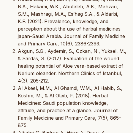
B.A., Hakami, W.K., Abutaleb, A.K., Mahzari,
S.M., Mashragi, M.A., Es’hag S.A., & Aldarbi,
K.F. (2021). Prevalence, knowledge, and
perception about the use of herbal medicines
japan-Saudi Arabia. Journal of Family Medicine
and Primary Care, 10(6), 2386-2393.
Akgun, S.G., Aydemir, S., Ozkan, N., Yuksel, M.,
& Sardas, S. (2017). Evaluation of the wound
healing potential of Aloe vera-based extract of
Nerium oleander. Northern Clinics of Istanbul,
4(3), 205-212.
Al Akeel, M.M., Al Ghamdi, W.M., Al Habib, S.,
Koshm, M., & Al Otaib, F. (2018). Herbal
Medicines: Saudi population knowledge,
attitude, and practice at a glance. Journal of
Family Medicine and Primary Care, 7(5), 865–
875.
Albahri G, Badran A, Hijazi A, Daou, A.,