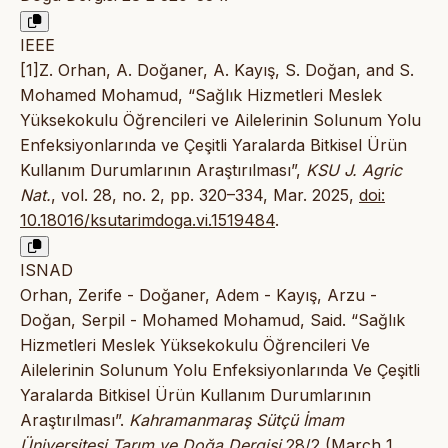
IEEE
[1]Z. Orhan, A. Doğaner, A. Kayış, S. Doğan, and S.
Mohamed Mohamud, “Sağlık Hizmetleri Meslek
Yüksekokulu Öğrencileri ve Ailelerinin Solunum Yolu
Enfeksiyonlarında ve Çeşitli Yaralarda Bitkisel Ürün
Kullanım Durumlarının Araştırılması”,
KSU J. Agric
Nat.
, vol. 28, no. 2, pp. 320–334, Mar. 2025,
doi:
10.18016/ksutarimdoga.vi.1519484
.
ISNAD
Orhan, Zerife - Doğaner, Adem - Kayış, Arzu -
Doğan, Serpil - Mohamed Mohamud, Said. “Sağlık
Hizmetleri Meslek Yüksekokulu Öğrencileri Ve
Ailelerinin Solunum Yolu Enfeksiyonlarında Ve Çeşitli
Yaralarda Bitkisel Ürün Kullanım Durumlarının
Araştırılması”.
Kahramanmaraş Sütçü İmam
Üniversitesi Tarım ve Doğa Dergisi
28/2 (March 1,