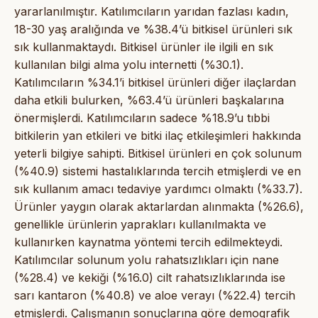
yararlanılmıştır. Katılımcıların yarıdan fazlası kadın,
18-30 yaş aralığında ve %38.4’ü bitkisel ürünleri sık
sık kullanmaktaydı. Bitkisel ürünler ile ilgili en sık
kullanılan bilgi alma yolu internetti (%30.1).
Katılımcıların %34.1’i bitkisel ürünleri diğer ilaçlardan
daha etkili bulurken, %63.4’ü ürünleri başkalarına
önermişlerdi. Katılımcıların sadece %18.9’u tıbbi
bitkilerin yan etkileri ve bitki ilaç etkileşimleri hakkında
yeterli bilgiye sahipti. Bitkisel ürünleri en çok solunum
(%40.9) sistemi hastalıklarında tercih etmişlerdi ve en
sık kullanım amacı tedaviye yardımcı olmaktı (%33.7).
Ürünler yaygın olarak aktarlardan alınmakta (%26.6),
genellikle ürünlerin yaprakları kullanılmakta ve
kullanırken kaynatma yöntemi tercih edilmekteydi.
Katılımcılar solunum yolu rahatsızlıkları için nane
(%28.4) ve kekiği (%16.0) cilt rahatsızlıklarında ise
sarı kantaron (%40.8) ve aloe verayı (%22.4) tercih
etmişlerdi. Çalışmanın sonuçlarına göre demografik