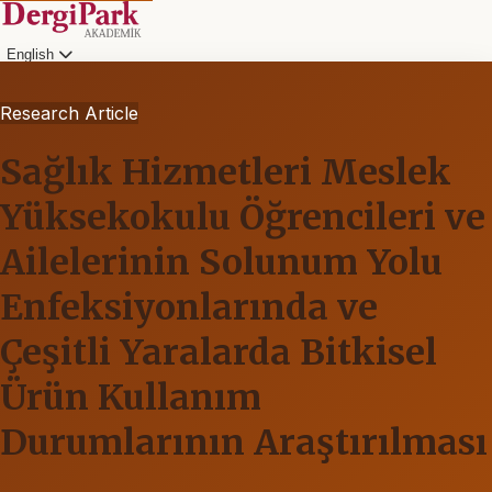
English
Research Article
Sağlık Hizmetleri Meslek
Yüksekokulu Öğrencileri ve
Ailelerinin Solunum Yolu
Enfeksiyonlarında ve
Çeşitli Yaralarda Bitkisel
Ürün Kullanım
Durumlarının Araştırılması