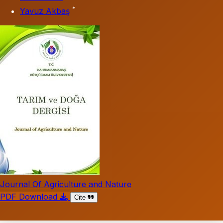
*
Yavuz Akbaş
Journal Of Agriculture and Nature
PDF Download
Cite