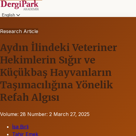
English
Research Article
Aydın İlindeki Veteriner
Hekimlerin Sığır ve
Küçükbaş Hayvanların
Taşımacılığına Yönelik
Refah Algısı
Volume: 28
Number: 2
March 27, 2025
İsa Birli
Tahir Emek