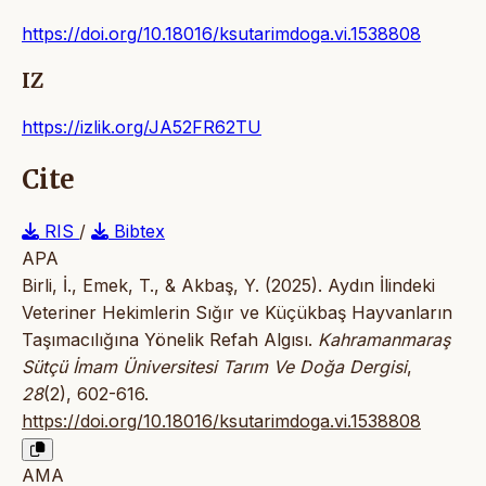
https://doi.org/10.18016/ksutarimdoga.vi.1538808
IZ
https://izlik.org/JA52FR62TU
Cite
RIS
/
Bibtex
APA
Birli, İ., Emek, T., & Akbaş, Y. (2025). Aydın İlindeki
Veteriner Hekimlerin Sığır ve Küçükbaş Hayvanların
Taşımacılığına Yönelik Refah Algısı.
Kahramanmaraş
Sütçü İmam Üniversitesi Tarım Ve Doğa Dergisi
,
28
(2), 602-616.
https://doi.org/10.18016/ksutarimdoga.vi.1538808
AMA