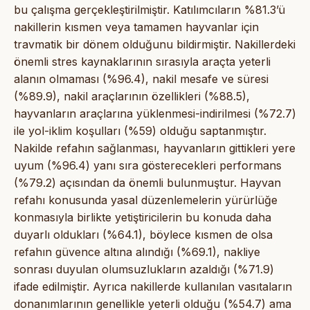
bu çalışma gerçekleştirilmiştir. Katılımcıların %81.3’ü
nakillerin kısmen veya tamamen hayvanlar için
travmatik bir dönem olduğunu bildirmiştir. Nakillerdeki
önemli stres kaynaklarının sırasıyla araçta yeterli
alanın olmaması (%96.4), nakil mesafe ve süresi
(%89.9), nakil araçlarının özellikleri (%88.5),
hayvanların araçlarına yüklenmesi-indirilmesi (%72.7)
ile yol-iklim koşulları (%59) olduğu saptanmıştır.
Nakilde refahın sağlanması, hayvanların gittikleri yere
uyum (%96.4) yanı sıra gösterecekleri performans
(%79.2) açısından da önemli bulunmuştur. Hayvan
refahı konusunda yasal düzenlemelerin yürürlüğe
konmasıyla birlikte yetiştiricilerin bu konuda daha
duyarlı oldukları (%64.1), böylece kısmen de olsa
refahın güvence altına alındığı (%69.1), nakliye
sonrası duyulan olumsuzlukların azaldığı (%71.9)
ifade edilmiştir. Ayrıca nakillerde kullanılan vasıtaların
donanımlarının genellikle yeterli olduğu (%54.7) ama