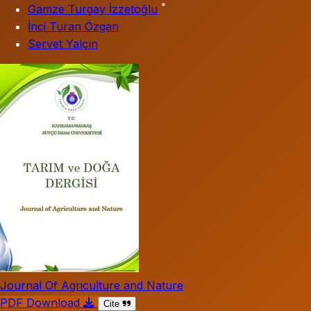
*
Gamze Turgay İzzetoğlu
İnci Turan Özgan
Servet Yalçın
Journal Of Agriculture and Nature
PDF Download
Cite