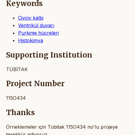
Keywords
Civciv kalbi
Ventrikül duvarı
Purkinje hücreleri
Histokimya
Supporting Institution
TÜBİTAK
Project Number
115O434
Thanks
Örneklemeler için Tübitak 115O434 no'lu projeye
teşekkür ediyoruz.