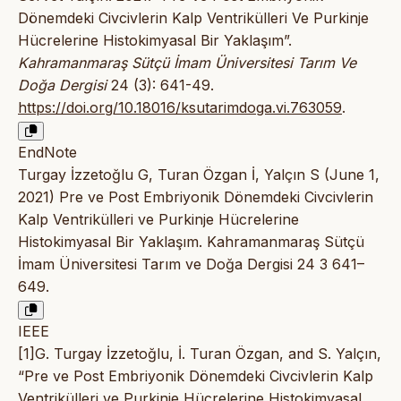
Dönemdeki Civcivlerin Kalp Ventrikülleri Ve Purkinje
Hücrelerine Histokimyasal Bir Yaklaşım”.
Kahramanmaraş Sütçü İmam Üniversitesi Tarım Ve
Doğa Dergisi
24 (3): 641-49.
https://doi.org/10.18016/ksutarimdoga.vi.763059
.
EndNote
Turgay İzzetoğlu G, Turan Özgan İ, Yalçın S (June 1,
2021) Pre ve Post Embriyonik Dönemdeki Civcivlerin
Kalp Ventrikülleri ve Purkinje Hücrelerine
Histokimyasal Bir Yaklaşım. Kahramanmaraş Sütçü
İmam Üniversitesi Tarım ve Doğa Dergisi 24 3 641–
649.
IEEE
[1]G. Turgay İzzetoğlu, İ. Turan Özgan, and S. Yalçın,
“Pre ve Post Embriyonik Dönemdeki Civcivlerin Kalp
Ventrikülleri ve Purkinje Hücrelerine Histokimyasal