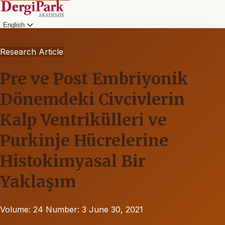
English
Research Article
Pre ve Post Embriyonik
Dönemdeki Civcivlerin
Kalp Ventrikülleri ve
Purkinje Hücrelerine
Histokimyasal Bir
Yaklaşım
Volume: 24
Number: 3
June 30, 2021