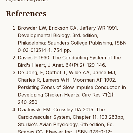
References
Browder LW, Erickson CA, Jeffery WR 1991.
Developmental Biology, 3rd. edition,
Philadelphia: Saunders College Publishing, ISBN
0-03-013514-1, 754 pp.
Davies F 1930. The Conducting System of the
Bird's Heart, J Anat. 64(Pt 2): 129-146.
De Jong, F, Opthof T, Wilde AA, Janse MJ,
Charles R, Lamers WH, Moorman AF 1992.
Persisting Zones of Slow Impulse Conduction in
Developing Chicken Hearts. Circ Res 71(2):
240–250.
Dzialowski EM, Crossley DA 2015. The
Cardiovascular System, Chapter 11, 193-283pp,
Sturkie's Avian Physiology, 6th edition, Ed.
Scanes CG, Elsevier Inc., ISBN 978-0-12-