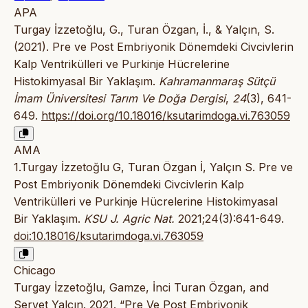
APA
Turgay İzzetoğlu, G., Turan Özgan, İ., & Yalçın, S.
(2021). Pre ve Post Embriyonik Dönemdeki Civcivlerin
Kalp Ventrikülleri ve Purkinje Hücrelerine
Histokimyasal Bir Yaklaşım.
Kahramanmaraş Sütçü
İmam Üniversitesi Tarım Ve Doğa Dergisi
,
24
(3), 641-
649.
https://doi.org/10.18016/ksutarimdoga.vi.763059
AMA
1.Turgay İzzetoğlu G, Turan Özgan İ, Yalçın S. Pre ve
Post Embriyonik Dönemdeki Civcivlerin Kalp
Ventrikülleri ve Purkinje Hücrelerine Histokimyasal
Bir Yaklaşım.
KSU J. Agric Nat.
2021;24(3):641-649.
doi:10.18016/ksutarimdoga.vi.763059
Chicago
Turgay İzzetoğlu, Gamze, İnci Turan Özgan, and
Servet Yalçın. 2021. “Pre Ve Post Embriyonik