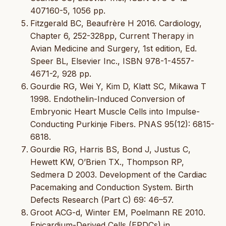
407160-5, 1056 pp.
Fitzgerald BC, Beaufrère H 2016. Cardiology,
Chapter 6, 252-328pp, Current Therapy in
Avian Medicine and Surgery, 1st edition, Ed.
Speer BL, Elsevier Inc., ISBN 978-1-4557-
4671-2, 928 pp.
Gourdie RG, Wei Y, Kim D, Klatt SC, Mikawa T
1998. Endothelin-Induced Conversion of
Embryonic Heart Muscle Cells into Impulse-
Conducting Purkinje Fibers. PNAS 95(12): 6815-
6818.
Gourdie RG, Harris BS, Bond J, Justus C,
Hewett KW, O’Brien TX., Thompson RP,
Sedmera D 2003. Development of the Cardiac
Pacemaking and Conduction System. Birth
Defects Research (Part C) 69: 46–57.
Groot ACG-d, Winter EM, Poelmann RE 2010.
Epicardium-Derived Cells (EPDCs) in