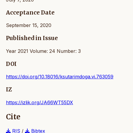
Acceptance Date
September 15, 2020
Published in Issue
Year 2021 Volume: 24 Number: 3
DOI
https://doi.org/10.18016/ksutarimdoga.vi.763059
IZ
https://izlik.org/JA66WT55DX
Cite
RIS
/
Bibtex