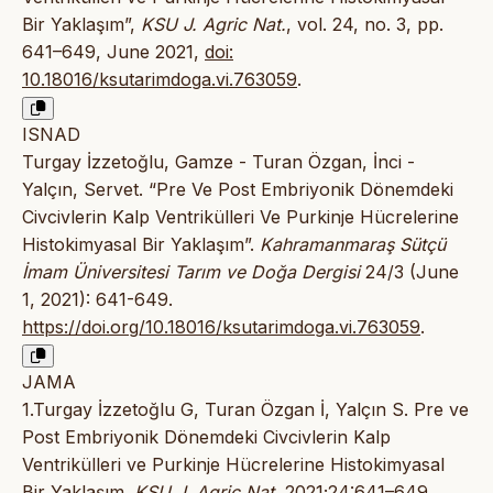
Bir Yaklaşım”,
KSU J. Agric Nat.
, vol. 24, no. 3, pp.
641–649, June 2021,
doi:
10.18016/ksutarimdoga.vi.763059
.
ISNAD
Turgay İzzetoğlu, Gamze - Turan Özgan, İnci -
Yalçın, Servet. “Pre Ve Post Embriyonik Dönemdeki
Civcivlerin Kalp Ventrikülleri Ve Purkinje Hücrelerine
Histokimyasal Bir Yaklaşım”.
Kahramanmaraş Sütçü
İmam Üniversitesi Tarım ve Doğa Dergisi
24/3 (June
1, 2021): 641-649.
https://doi.org/10.18016/ksutarimdoga.vi.763059
.
JAMA
1.Turgay İzzetoğlu G, Turan Özgan İ, Yalçın S. Pre ve
Post Embriyonik Dönemdeki Civcivlerin Kalp
Ventrikülleri ve Purkinje Hücrelerine Histokimyasal
Bir Yaklaşım.
KSU J. Agric Nat.
2021;24:641–649.