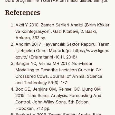
burs programı ile TÜBİTAK’tan maddi destek almıştır.
References
Akdi Y 2010. Zaman Serileri Analizi (Birim Kökler
ve Kointegrasyon). Gazi Kitabevi, 2. Baskı,
Ankara, 393 sy.
Anonim 2017 Hayvancılık Sektör Raporu, Tarım
İşletmeleri Genel Müdürlüğü, https://www.tigem.
gov.tr/ (Erişim tarihi :10.11. 2018)
Bangar YC, Verma MR 2017. Non-linear
Modelling to Describe Lactation Curve in Gir
Crossbred Cows. Journal of Animal Science
and Technology 59(3): 1-7.
Box GE, Jenkins GM, Reinsel GC, Ljung GM
2015. Time Series Analysis: Forecasting And
Control. John Wiley Sons, 5th Edition,
Hoboken, 712 pp.
Bozkurt H 2013. Zaman Serileri Analizi. Ekin