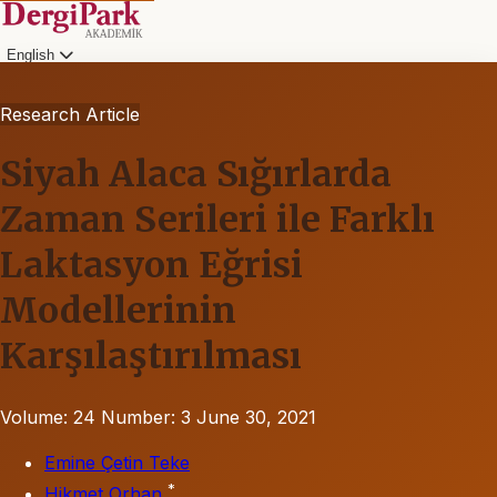
English
Research Article
Siyah Alaca Sığırlarda
Zaman Serileri ile Farklı
Laktasyon Eğrisi
Modellerinin
Karşılaştırılması
Volume: 24
Number: 3
June 30, 2021
Emine Çetin Teke
*
Hikmet Orhan