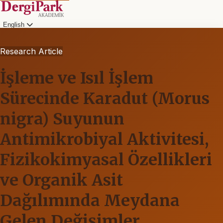
English
Research Article
İşleme ve Isıl İşlem
Sürecinde Karadut (Morus
nigra) Suyunun
Antimikrobiyal Aktivitesi,
Fizikokimyasal Özellikleri
ve Organik Asit
Dağılımında Meydana
Gelen Değişimler