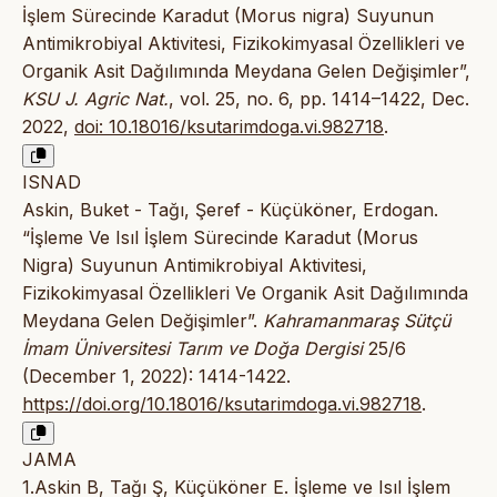
İşlem Sürecinde Karadut (Morus nigra) Suyunun
Antimikrobiyal Aktivitesi, Fizikokimyasal Özellikleri ve
Organik Asit Dağılımında Meydana Gelen Değişimler”,
KSU J. Agric Nat.
, vol. 25, no. 6, pp. 1414–1422, Dec.
2022,
doi: 10.18016/ksutarimdoga.vi.982718
.
ISNAD
Askin, Buket - Tağı, Şeref - Küçüköner, Erdogan.
“İşleme Ve Isıl İşlem Sürecinde Karadut (Morus
Nigra) Suyunun Antimikrobiyal Aktivitesi,
Fizikokimyasal Özellikleri Ve Organik Asit Dağılımında
Meydana Gelen Değişimler”.
Kahramanmaraş Sütçü
İmam Üniversitesi Tarım ve Doğa Dergisi
25/6
(December 1, 2022): 1414-1422.
https://doi.org/10.18016/ksutarimdoga.vi.982718
.
JAMA
1.Askin B, Tağı Ş, Küçüköner E. İşleme ve Isıl İşlem