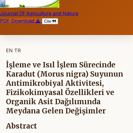
Journal Of Agriculture and Nature
PDF Download
Cite
EN
TR
İşleme ve Isıl İşlem Sürecinde
Karadut (Morus nigra) Suyunun
Antimikrobiyal Aktivitesi,
Fizikokimyasal Özellikleri ve
Organik Asit Dağılımında
Meydana Gelen Değişimler
Abstract