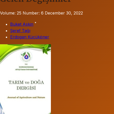
Volume: 25
Number: 6
December 30, 2022
*
Buket Askin
Şeref Tağı
Erdogan Küçüköner