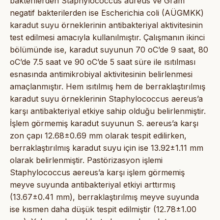
bakterilerden Staphylococcus aureus ve Gram
negatif bakterilerden ise Escherichia coli (AÜGMKK)
karadut suyu örneklerinin antibakteriyal aktivitesinin
test edilmesi amacıyla kullanılmıştır. Çalışmanın ikinci
bölümünde ise, karadut suyunun 70 oC’de 9 saat, 80
oC’de 7.5 saat ve 90 oC’de 5 saat süre ile ısıtılması
esnasında antimikrobiyal aktivitesinin belirlenmesi
amaçlanmıştır. Hem ısıtılmış hem de berraklaştırılmış
karadut suyu örneklerinin Staphylococcus aereus’a
karşı antibakteriyal etkiye sahip olduğu belirlenmiştir.
İşlem görmemiş karadut suyunun S. aereus’a karşı
zon çapı 12.68±0.69 mm olarak tespit edilirken,
berraklaştırılmış karadut suyu için ise 13.92±1.11 mm
olarak belirlenmiştir. Pastörizasyon işlemi
Staphylococcus aereus’a karşı işlem görmemiş
meyve suyunda antibakteriyal etkiyi arttırmış
(13.67±0.41 mm), berraklaştırılmış meyve suyunda
ise kısmen daha düşük tespit edilmiştir (12.78±1.00