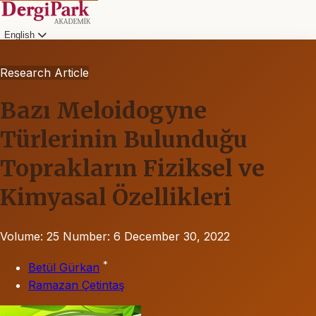
English
Research Article
Bazı Meloidogyne
Türlerinin Bulunduğu
Toprakların Fiziksel ve
Kimyasal Özellikleri
Volume: 25
Number: 6
December 30, 2022
*
Betül Gürkan
Ramazan Çetintaş