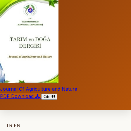
Journal Of Agriculture and Nature
PDF Download
Cite
TR
EN