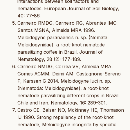
interactions between soil factors and
nematodes. European Journal of Soil Biology,
40: 77-86.
Carneiro RMDG, Carneiro RG, Abrantes IMO,
Santos MSNA, Almeida MRA 1996.
Meloidogyne paranaensis n. sp. (Nemata:
Meloidogynidae), a root-knot nematode
parasitizing coffee in Brazil. Journal of
Nematology, 28 (2): 177-189.
Carneiro RMDG, Correa VR, Almeida MRA,
Gomes ACMM, Deimi AM, Castagnone-Sereno
P, Karssen G 2014. Meloidogyne luci n. sp.
(Nematoda: Meloidogynidae), a root-knot
nematode parasitizing different crops in Brazil,
Chile and Iran. Nematology, 16: 289-301.
Castro CE, Belser NO, Mckinney HE, Thomason
IJ 1990. Strong repellency of the root-knot
nematode, Meloidogyne incognita by specific