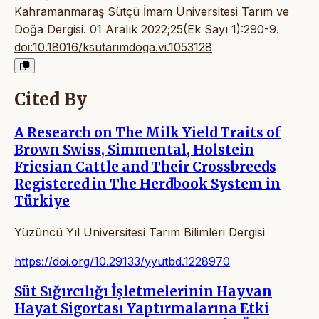
Kahramanmaraş Sütçü İmam Üniversitesi Tarım ve
Doğa Dergisi. 01 Aralık 2022;25(Ek Sayı 1):290-9.
doi:10.18016/ksutarimdoga.vi.1053128
Cited By
A Research on The Milk Yield Traits of
Brown Swiss, Simmental, Holstein
Friesian Cattle and Their Crossbreeds
Registered in The Herdbook System in
Türkiye
Yüzüncü Yıl Üniversitesi Tarım Bilimleri Dergisi
https://doi.org/10.29133/yyutbd.1228970
Süt Sığırcılığı İşletmelerinin Hayvan
Hayat Sigortası Yaptırmalarına Etki