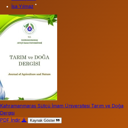
*
İsa Yılmaz
Kahramanmaraş Sütçü İmam Üniversitesi Tarım ve Doğa
Dergisi
PDF İndir
Kaynak Göster