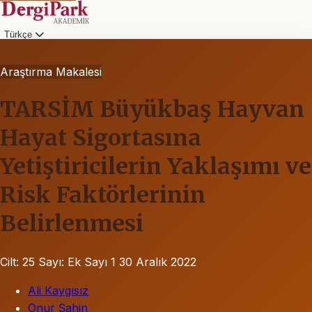
Türkçe
Araştırma Makalesi
TARSİM Büyükbaş Hayvan
Hayat Sigortasına
Yetiştiricilerin Yaklaşımı ve
Risk Faktörlerinin
Belirlenmesi
Cilt: 25
Sayı: Ek Sayı 1
30 Aralık 2022
Ali Kaygısız
Onur Şahin