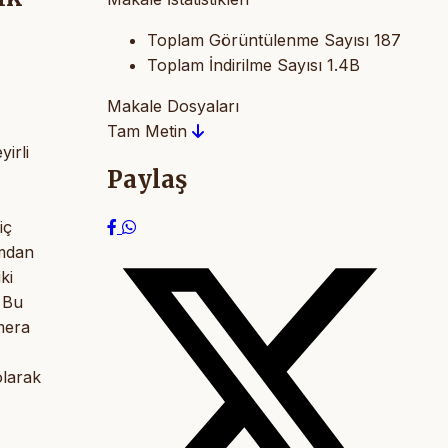
Toplam Görüntülenme Sayısı
187
Toplam İndirilme Sayısı
1.4B
Makale Dosyaları
Tam Metin
irli
Paylaş
iç
umdan
ki
 Bu
mera
olarak