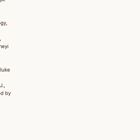
ogy,
,
neyi
fluke
J.,
ed by