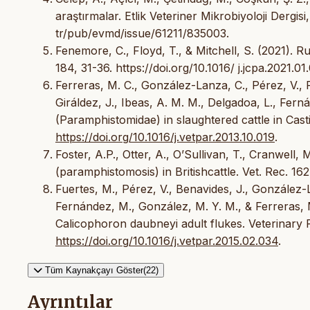
araştırmalar. Etlik Veteriner Mikrobiyoloji Dergisi,
tr/pub/evmd/issue/61211/835003.
Fenemore, C., Floyd, T., & Mitchell, S. (2021). 
184, 31-36. https://doi.org/10.1016/ j.jcpa.2021.01.
Ferreras, M. C., González-Lanza, C., Pérez, V., 
Giráldez, J., Ibeas, A. M. M., Delgadoa, L., Fer
(Paramphistomidae) in slaughtered cattle in Casti
https://doi.org/10.1016/j.vetpar.2013.10.019
.
Foster, A.P., Otter, A., O’Sullivan, T., Cranwell
(paramphistomosis) in Britishcattle. Vet. Rec. 162
Fuertes, M., Pérez, V., Benavides, J., González-
Fernández, M., González, M. Y. M., & Ferreras, M
Calicophoron daubneyi adult flukes. Veterinary 
https://doi.org/10.1016/j.vetpar.2015.02.034
.
Tüm Kaynakçayı Göster(22)
Ayrıntılar