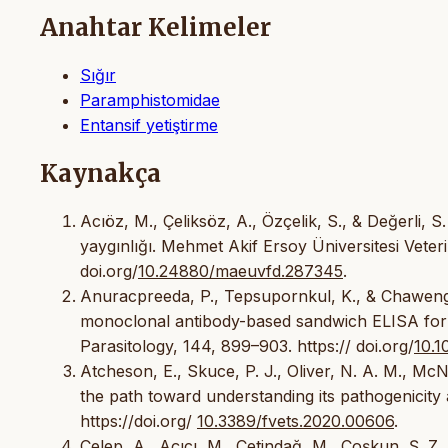
Anahtar Kelimeler
Sığır
Paramphistomidae
Entansif yetiştirme
Kaynakça
Acıöz, M., Çeliksöz, A., Özçelik, S., & Değerli, 
yaygınlığı. Mehmet Akif Ersoy Üniversitesi Veterin
doi.org/
10.24880/maeuvfd.287345
.
Anuracpreeda, P., Tepsupornkul, K., & Chawengk
monoclonal antibody-based sandwich ELISA for d
Parasitology, 144, 899–903. https:// doi.org/
10.
Atcheson, E., Skuce, P. J., Oliver, N. A. M., Mc
the path toward understanding its pathogenicity 
https://doi.org/
10.3389/fvets.2020.00606
.
Celep, A., Açıcı, M., Çetindağ, M., Coşkun, Ş. Z.