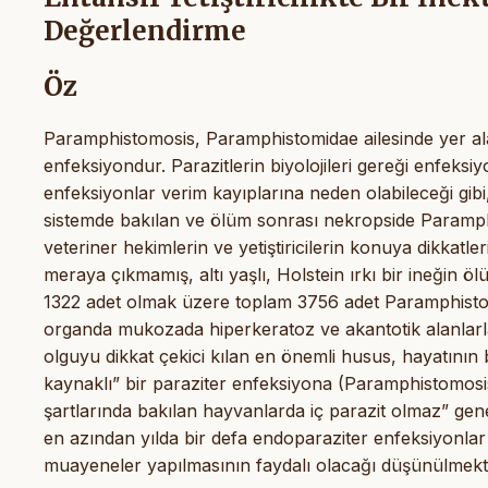
Değerlendirme
Öz
Paramphistomosis, Paramphistomidae ailesinde yer alan
enfeksiyondur. Parazitlerin biyolojileri gereği enfeks
enfeksiyonlar verim kayıplarına neden olabileceği gibi, 
sistemde bakılan ve ölüm sonrası nekropside Paramphis
veteriner hekimlerin ve yetiştiricilerin konuya dikkat
meraya çıkmamış, altı yaşlı, Holstein ırkı bir ineğin
1322 adet olmak üzere toplam 3756 adet Paramphistomid
organda mukozada hiperkeratoz ve akantotik alanlarl
olguyu dikkat çekici kılan en önemli husus, hayatının
kaynaklı” bir paraziter enfeksiyona (Paramphistomosi
şartlarında bakılan hayvanlarda iç parazit olmaz” ge
en azından yılda bir defa endoparaziter enfeksiyonlar
muayeneler yapılmasının faydalı olacağı düşünülmekte