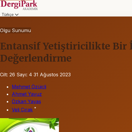
Türkçe
Olgu Sunumu
Entansif Yetiştiricilikte B
Değerlendirme
Cilt: 26
Sayı: 4
31 Ağustos 2023
Mehmet Özüiçli
Ahmet Yavuz
Özkan Yavaş
*
Veli Çırak