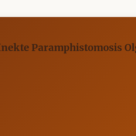
ir İnekte Paramphistomosis O