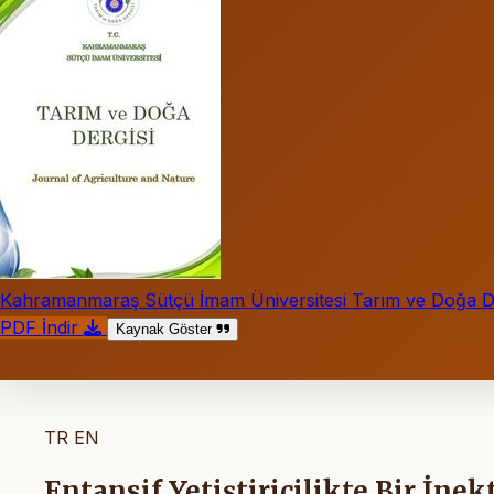
Kahramanmaraş Sütçü İmam Üniversitesi Tarım ve Doğa De
PDF İndir
Kaynak Göster
TR
EN
Entansif Yetiştiricilikte Bir İn