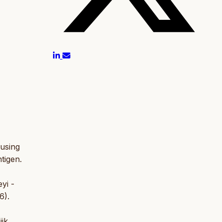
 using
tigen.
yi -
6).
jik