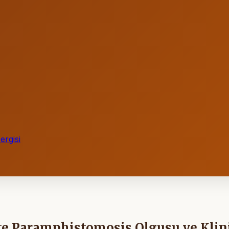
rgisi
ekte Paramphistomosis Olgusu ve Klin