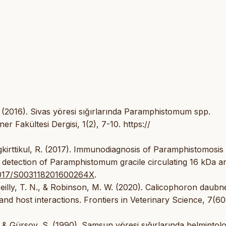
S. (2016). Sivas yöresi sığırlarında Paramphistomum spp.
er Fakültesi Dergisi, 1(2), 7-10. https://
irttikul, R. (2017). Immunodiagnosis of Paramphistomosis
etection of Paramphistomum gracile circulating 16 kDa an
1017/S003118201600264X
.
Neilly, T. N., & Robinson, M. W. (2020). Calicophoron daubne
and host interactions. Frontiers in Veterinary Science, 7(60
, & Gürsoy, S. (1990). Samsun yöresi sığırlarında helmintolo