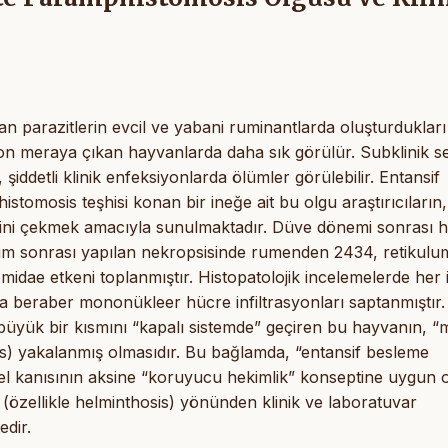
 parazitlerin evcil ve yabani ruminantlarda oluşturdukları
iyon meraya çıkan hayvanlarda daha sık görülür. Subklinik sey
şiddetli klinik enfeksiyonlarda ölümler görülebilir. Entansif
tomosis teşhisi konan bir ineğe ait bu olgu araştırıcıların,
lerini çekmek amacıyla sunulmaktadır. Düve dönemi sonrası h
 ölüm sonrası yapılan nekropsisinde rumenden 2434, retikul
ae etkeni toplanmıştır. Histopatolojik incelemelerde her i
a beraber mononükleer hücre infiltrasyonları saptanmıştır.
 büyük bir kısmını “kapalı sistemde” geçiren bu hayvanın, “
s) yakalanmış olmasıdır. Bu bağlamda, “entansif besleme
nel kanısının aksine “koruyucu hekimlik” konseptine uygun 
 (özellikle helminthosis) yönünden klinik ve laboratuvar
dir.