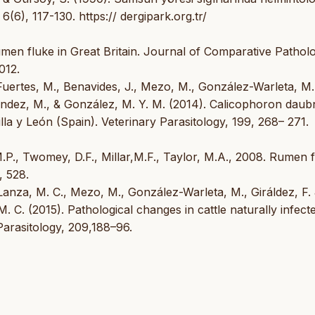
 6(6), 117-130. https:// dergipark.org.tr/
Rumen fluke in Great Britain. Journal of Comparative Pathol
012.
Fuertes, M., Benavides, J., Mezo, M., González-Warleta, M.
nández, M., & González, M. Y. M. (2014). Calicophoron daub
lla y León (Spain). Veterinary Parasitology, 199, 268– 271.
, M.P., Twomey, D.F., Millar,M.F., Taylor, M.A., 2008. Rumen 
, 528.
Lanza, M. C., Mezo, M., González-Warleta, M., Giráldez, F. 
. C. (2015). Pathological changes in cattle naturally infect
Parasitology, 209,188–96.