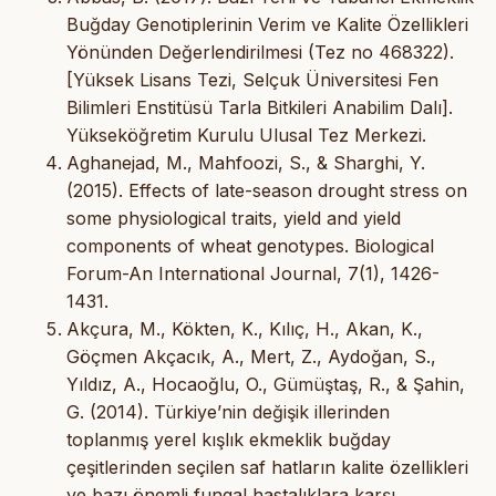
Buğday Genotiplerinin Verim ve Kalite Özellikleri
Yönünden Değerlendirilmesi (Tez no 468322).
[Yüksek Lisans Tezi, Selçuk Üniversitesi Fen
Bilimleri Enstitüsü Tarla Bitkileri Anabilim Dalı].
Yükseköğretim Kurulu Ulusal Tez Merkezi.
Aghanejad, M., Mahfoozi, S., & Sharghi, Y.
(2015). Effects of late-season drought stress on
some physiological traits, yield and yield
components of wheat genotypes. Biological
Forum-An International Journal, 7(1), 1426-
1431.
Akçura, M., Kökten, K., Kılıç, H., Akan, K.,
Göçmen Akçacık, A., Mert, Z., Aydoğan, S.,
Yıldız, A., Hocaoğlu, O., Gümüştaş, R., & Şahin,
G. (2014). Türkiye’nin değişik illerinden
toplanmış yerel kışlık ekmeklik buğday
çeşitlerinden seçilen saf hatların kalite özellikleri
ve bazı önemli fungal hastalıklara karşı