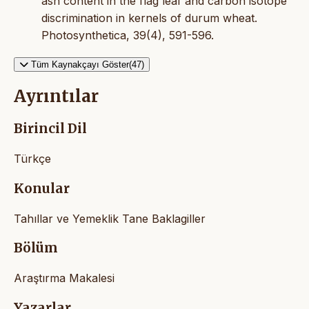
ash content in the flag leaf and carbon isotope
discrimination in kernels of durum wheat.
Photosynthetica, 39(4), 591-596.
Tüm Kaynakçayı Göster(47)
Ayrıntılar
Birincil Dil
Türkçe
Konular
Tahıllar ve Yemeklik Tane Baklagiller
Bölüm
Araştırma Makalesi
Yazarlar