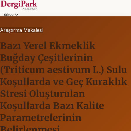
Türkçe
Araştırma Makalesi
Bazı Yerel Ekmeklik
Buğday Çeşitlerinin
(Triticum aestivum L.) Sulu
Koşullarda ve Geç Kuraklık
Stresi Oluşturulan
Koşullarda Bazı Kalite
Parametrelerinin
Belirlenmesi