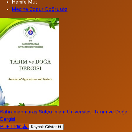
Hanife Mut
Medine Çopur Doğrusöz
Kahramanmaraş Sütçü İmam Üniversitesi Tarım ve Doğa
Dergisi
PDF İndir
Kaynak Göster