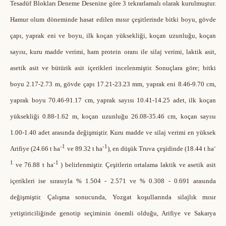
Tesadüf Blokları Deneme Desenine göre 3 tekrarlamalı olarak kurulmuştur.
Hamur olum döneminde hasat edilen mısır çeşitlerinde bitki boyu, gövde
çapı, yaprak eni ve boyu, ilk koçan yüksekliği, koçan uzunluğu, koçan
sayısı, kuru madde verimi, ham protein oranı ile silaj verimi, laktik asit,
asetik asit ve bütürik asit içerikleri incelenmiştir. Sonuçlara göre; bitki
boyu 2.17-2.73 m, gövde çapı 17.21-23.23 mm, yaprak eni 8.46-9.70 cm,
yaprak boyu 70.46-91.17 cm, yaprak sayısı 10.41-14.25 adet, ilk koçan
yüksekliği 0.88-1.62 m, koçan uzunluğu 26.08-35.46 cm, koçan sayısı
1.00-1.40 adet arasında değişmiştir. Kuru madde ve silaj verimi en yüksek
-1
-1
-
Arifiye (24.66 t ha
ve 89.32 t ha
), en düşük Truva çeşidinde (18.44 t ha
1
-1
ve 76.88 t ha
) belirlenmiştir. Çeşitlerin ortalama laktik ve asetik asit
içerikleri ise sırasıyla % 1.504 - 2.571 ve % 0.308 - 0.691 arasında
değişmiştir. Çalışma sonucunda, Yozgat koşullarında silajlık mısır
yetiştiriciliğinde genotip seçiminin önemli olduğu, Arifiye ve Sakarya