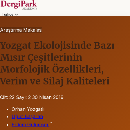
Türkçe
Araştırma Makalesi
Yozgat Ekolojisinde Bazı
Mısır Çeşitlerinin
Morfolojik Özellikleri,
Verim ve Silaj Kaliteleri
Cilt: 22
Sayı: 2
30 Nisan 2019
Orhan Yozgatlı
Uğur Başaran
*
Erdem Gülümser