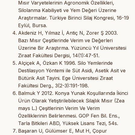
Mısır Varyetelerinin Agronomik Özellikleri,
Silolanma Kabiliyeti ve Yem Değeri Üzerine
Araştırmalar. Türkiye Birinci Silaj Kongresi, 16-19
Eylül, Bursa.
Akdeniz H, Yılmaz İ, Antiç N, Zorer Ş 2003.
Bazı Mısır Çeşitlerinde Verim ve Değerleri
Üzerine Bir Araştırma. Yüzüncü Yıl Üniversitesi
Ziraat Fakültesi Dergisi, 14(1):47-51.
Alçiçek A, Özkan K 1996. Silo Yemlerinde
Destilasyon Yöntemi ile Süt Asidi, Asetik Asit ve
Bütürik Asit Tayini. Ege Üniversitesi Ziraat
Fakültesi Derg., 3(2-3):191-198.
Balmuk Y 2012. Konya Yunak Koşullarında İkinci
Ürün Olarak Yetiştirilebilecek Silajlık Mısır (Zea
mays L.) Çeşitlerinin Verim Ve Verim
Özelliklerinin Belirlenmesi. GOP Fen Bil. Ens.,
Tarla Bitkileri ABD, Yüksek Lisans Tezi, 54s.
Başaran U, Gülümser E, Mut H, Çopur