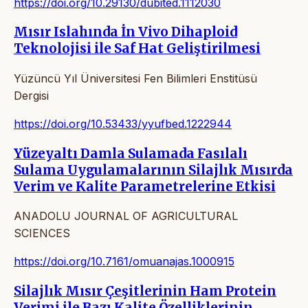
https://doi.org/10.29130/dubited.1112030
Mısır Islahında İn Vivo Dihaploid
Teknolojisi ile Saf Hat Geliştirilmesi
Yüzüncü Yıl Üniversitesi Fen Bilimleri Enstitüsü
Dergisi
https://doi.org/10.53433/yyufbed.1222944
Yüzeyaltı Damla Sulamada Fasılalı
Sulama Uygulamalarının Silajlık Mısırda
Verim ve Kalite Parametrelerine Etkisi
ANADOLU JOURNAL OF AGRICULTURAL
SCIENCES
https://doi.org/10.7161/omuanajas.1000915
Silajlık Mısır Çeşitlerinin Ham Protein
Verimi ile Bazı Kalite Özelliklerinin