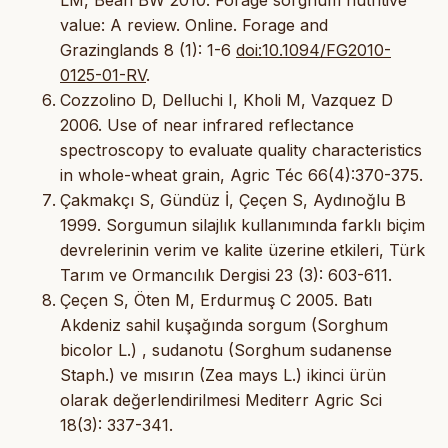
LM, Bean BW 2010. Forage sorghum nutritive
value: A review. Online. Forage and
Grazinglands 8 (1): 1-6
doi:10.1094/FG2010-
0125-01-RV
.
Cozzolino D, Delluchi I, Kholi M, Vazquez D
2006. Use of near infrared reflectance
spectroscopy to evaluate quality characteristics
in whole-wheat grain, Agric Téc 66(4):370-375.
Çakmakçı S, Gündüz İ, Çeçen S, Aydınoğlu B
1999. Sorgumun silajlık kullanımında farklı biçim
devrelerinin verim ve kalite üzerine etkileri, Türk
Tarım ve Ormancılık Dergisi 23 (3): 603-611.
Çeçen S, Öten M, Erdurmuş C 2005. Batı
Akdeniz sahil kuşağında sorgum (Sorghum
bicolor L.) , sudanotu (Sorghum sudanense
Staph.) ve mısırın (Zea mays L.) ikinci ürün
olarak değerlendirilmesi Mediterr Agric Sci
18(3): 337-341.