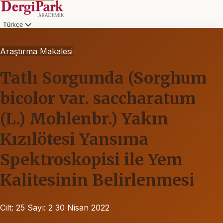
Türkçe
Araştırma Makalesi
Tatlı Sorgumda (Sorghum
bicolor var. saccharatum
(L.) Mohlenbr.) Yakın
Kızılötesi Yansıma
Spektroskopisi ile Yem
Kalitesinin Belirlenmesi
Cilt: 25
Sayı: 2
30 Nisan 2022