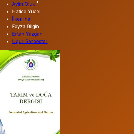
*
Aylin Oluk
Hatice Yücel
İlker İnal
Feyza Bilgin
Ertan Yazgan
Ugur Serbester