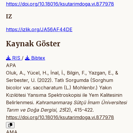
https://doi.org/10.18016/ksutarimdoga.vi.877978
IZ
https://izlik.org/JA56AF44DE
Kaynak Göster
RIS
/
Bibtex
APA
Oluk, A., Yücel, H., İnal, İ., Bilgin, F., Yazgan, E., &
Serbester, U. (2022). Tatlı Sorgumda (Sorghum
bicolor var. saccharatum (L.) Mohlenbr.) Yakın
Kızılötesi Yansıma Spektroskopisi ile Yem Kalitesinin
Belirlenmesi.
Kahramanmaraş Sütçü İmam Üniversitesi
Tarım ve Doğa Dergisi
,
25
(2), 415-422.
https://doi.org/10.18016/ksutarimdoga.vi.877978
AMA