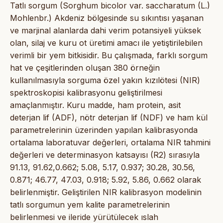
Tatlı sorgum (Sorghum bicolor var. saccharatum (L.)
Mohlenbr.) Akdeniz bölgesinde su sıkıntısı yaşanan
ve marjinal alanlarda dahi verim potansiyeli yüksek
olan, silaj ve kuru ot üretimi amacı ile yetiştirilebilen
verimli bir yem bitkisidir. Bu çalışmada, farklı sorgum
hat ve çeşitlerinden oluşan 380 örneğin
kullanılmasıyla sorguma özel yakın kızılötesi (NIR)
spektroskopisi kalibrasyonu geliştirilmesi
amaçlanmıştır. Kuru madde, ham protein, asit
deterjan lif (ADF), nötr deterjan lif (NDF) ve ham kül
parametrelerinin üzerinden yapılan kalibrasyonda
ortalama laboratuvar değerleri, ortalama NIR tahmini
değerleri ve determinasyon katsayısı (R2) sırasıyla
91.13, 91.62,0.662; 5.08, 5.17, 0.937; 30.28, 30.56,
0.871; 46.77, 47.03, 0.918; 5.92, 5.86, 0.662 olarak
belirlenmiştir. Geliştirilen NIR kalibrasyon modelinin
tatlı sorgumun yem kalite parametrelerinin
belirlenmesi ve ileride yürütülecek ıslah