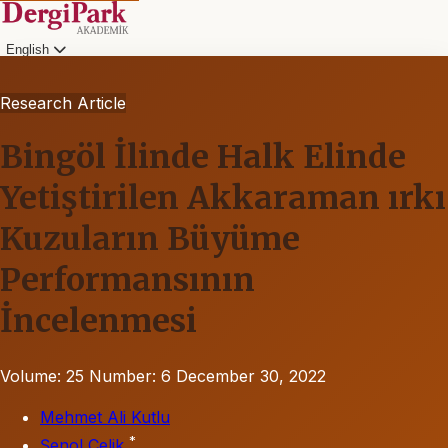
English
Research Article
Bingöl İlinde Halk Elinde
Yetiştirilen Akkaraman ırkı
Kuzuların Büyüme
Performansının
İncelenmesi
Volume: 25
Number: 6
December 30, 2022
Mehmet Ali Kutlu
*
Şenol Çelik