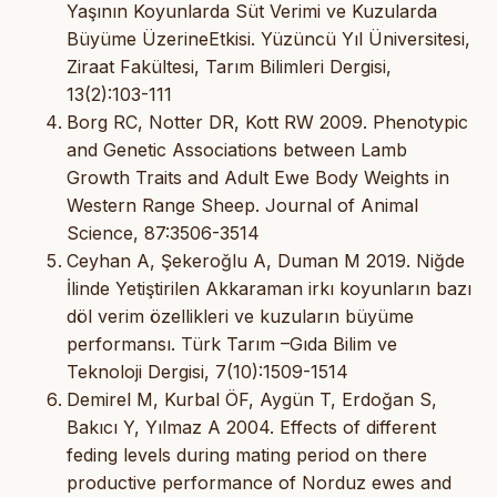
Yaşının Koyunlarda Süt Verimi ve Kuzularda
Büyüme ÜzerineEtkisi. Yüzüncü Yıl Üniversitesi,
Ziraat Fakültesi, Tarım Bilimleri Dergisi,
13(2):103-111
Borg RC, Notter DR, Kott RW 2009. Phenotypic
and Genetic Associations between Lamb
Growth Traits and Adult Ewe Body Weights in
Western Range Sheep. Journal of Animal
Science, 87:3506-3514
Ceyhan A, Şekeroğlu A, Duman M 2019. Niğde
İlinde Yetiştirilen Akkaraman irkı koyunların bazı
döl verim özellikleri ve kuzuların büyüme
performansı. Türk Tarım –Gıda Bilim ve
Teknoloji Dergisi, 7(10):1509-1514
Demirel M, Kurbal ÖF, Aygün T, Erdoğan S,
Bakıcı Y, Yılmaz A 2004. Effects of different
feding levels during mating period on there
productive performance of Norduz ewes and