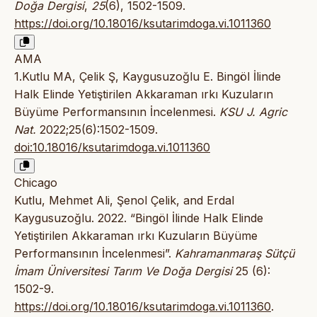
Doğa Dergisi
,
25
(6), 1502-1509.
https://doi.org/10.18016/ksutarimdoga.vi.1011360
AMA
1.Kutlu MA, Çelik Ş, Kaygusuzoğlu E. Bingöl İlinde
Halk Elinde Yetiştirilen Akkaraman ırkı Kuzuların
Büyüme Performansının İncelenmesi.
KSU J. Agric
Nat.
2022;25(6):1502-1509.
doi:10.18016/ksutarimdoga.vi.1011360
Chicago
Kutlu, Mehmet Ali, Şenol Çelik, and Erdal
Kaygusuzoğlu. 2022. “Bingöl İlinde Halk Elinde
Yetiştirilen Akkaraman ırkı Kuzuların Büyüme
Performansının İncelenmesi”.
Kahramanmaraş Sütçü
İmam Üniversitesi Tarım Ve Doğa Dergisi
25 (6):
1502-9.
https://doi.org/10.18016/ksutarimdoga.vi.1011360
.