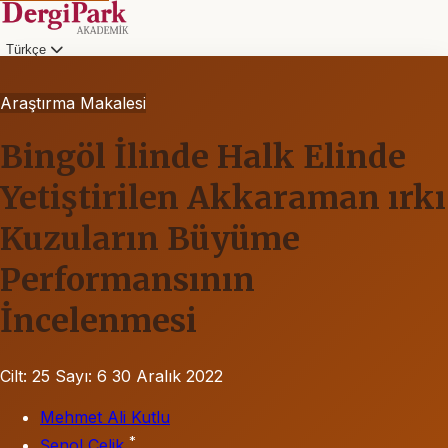
Türkçe
Araştırma Makalesi
Bingöl İlinde Halk Elinde
Yetiştirilen Akkaraman ırkı
Kuzuların Büyüme
Performansının
İncelenmesi
Cilt: 25
Sayı: 6
30 Aralık 2022
Mehmet Ali Kutlu
*
Şenol Çelik