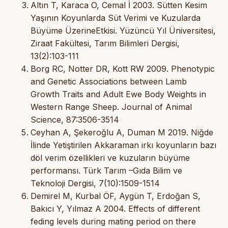
Altın T, Karaca O, Cemal İ 2003. Sütten Kesim
Yaşının Koyunlarda Süt Verimi ve Kuzularda
Büyüme ÜzerineEtkisi. Yüzüncü Yıl Üniversitesi,
Ziraat Fakültesi, Tarım Bilimleri Dergisi,
13(2):103-111
Borg RC, Notter DR, Kott RW 2009. Phenotypic
and Genetic Associations between Lamb
Growth Traits and Adult Ewe Body Weights in
Western Range Sheep. Journal of Animal
Science, 87:3506-3514
Ceyhan A, Şekeroğlu A, Duman M 2019. Niğde
İlinde Yetiştirilen Akkaraman irkı koyunların bazı
döl verim özellikleri ve kuzuların büyüme
performansı. Türk Tarım –Gıda Bilim ve
Teknoloji Dergisi, 7(10):1509-1514
Demirel M, Kurbal ÖF, Aygün T, Erdoğan S,
Bakıcı Y, Yılmaz A 2004. Effects of different
feding levels during mating period on there