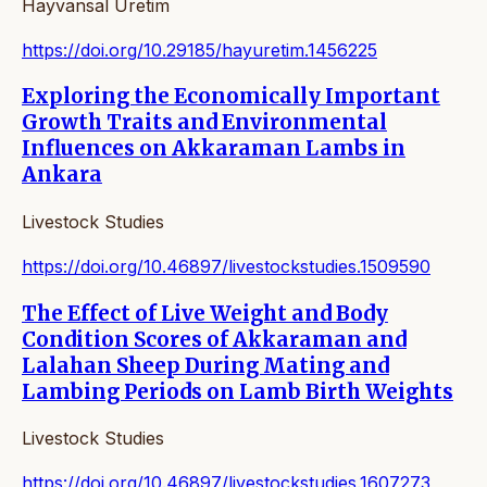
Hayvansal Üretim
https://doi.org/10.29185/hayuretim.1456225
Exploring the Economically Important
Growth Traits and Environmental
Influences on Akkaraman Lambs in
Ankara
Livestock Studies
https://doi.org/10.46897/livestockstudies.1509590
The Effect of Live Weight and Body
Condition Scores of Akkaraman and
Lalahan Sheep During Mating and
Lambing Periods on Lamb Birth Weights
Livestock Studies
https://doi.org/10.46897/livestockstudies.1607273