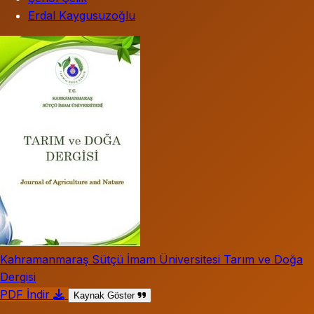
Erdal Kaygusuzoğlu
Kahramanmaraş Sütçü İmam Üniversitesi Tarım ve Doğa
Dergisi
PDF İndir
Kaynak Göster