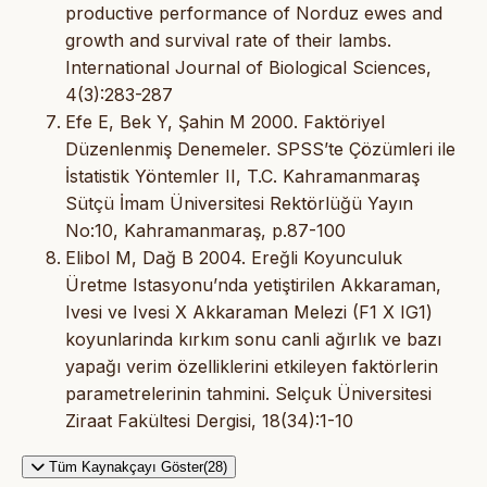
productive performance of Norduz ewes and
growth and survival rate of their lambs.
International Journal of Biological Sciences,
4(3):283-287
Efe E, Bek Y, Şahin M 2000. Faktöriyel
Düzenlenmiş Denemeler. SPSS’te Çözümleri ile
İstatistik Yöntemler II, T.C. Kahramanmaraş
Sütçü İmam Üniversitesi Rektörlüğü Yayın
No:10, Kahramanmaraş, p.87-100
Elibol M, Dağ B 2004. Ereğli Koyunculuk
Üretme Istasyonu’nda yetiştirilen Akkaraman,
Ivesi ve Ivesi X Akkaraman Melezi (F1 X IG1)
koyunlarinda kırkım sonu canli ağırlık ve bazı
yapağı verim özelliklerini etkileyen faktörlerin
parametrelerinin tahmini. Selçuk Üniversitesi
Ziraat Fakültesi Dergisi, 18(34):1-10
Tüm Kaynakçayı Göster(28)