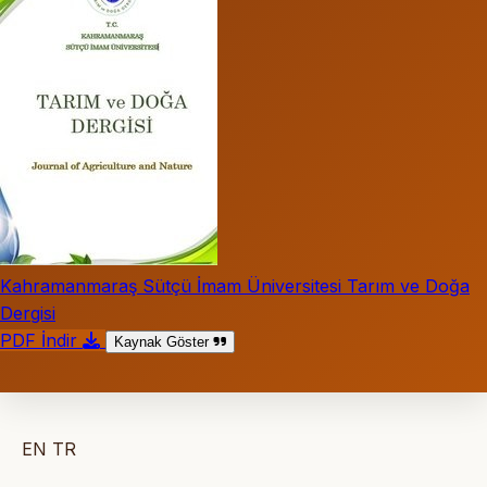
Kahramanmaraş Sütçü İmam Üniversitesi Tarım ve Doğa
Dergisi
PDF İndir
Kaynak Göster
EN
TR