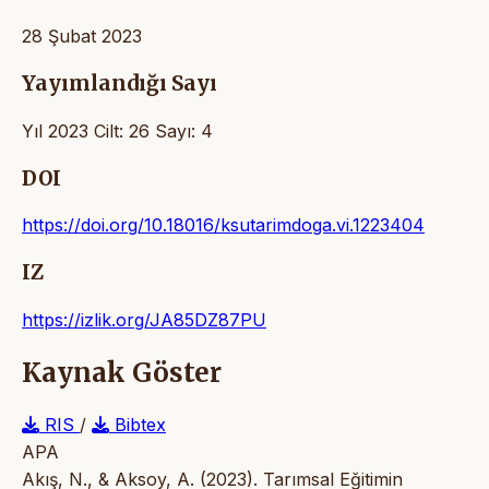
28 Şubat 2023
Yayımlandığı Sayı
Yıl 2023 Cilt: 26 Sayı: 4
DOI
https://doi.org/10.18016/ksutarimdoga.vi.1223404
IZ
https://izlik.org/JA85DZ87PU
Kaynak Göster
RIS
/
Bibtex
APA
Akış, N., & Aksoy, A. (2023). Tarımsal Eğitimin