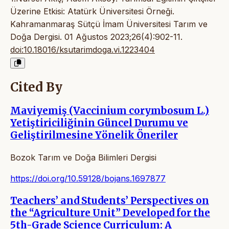
Üzerine Etkisi: Atatürk Üniversitesi Örneği.
Kahramanmaraş Sütçü İmam Üniversitesi Tarım ve
Doğa Dergisi. 01 Ağustos 2023;26(4):902-11.
doi:10.18016/ksutarimdoga.vi.1223404
Cited By
Maviyemiş (Vaccinium corymbosum L.)
Yetiştiriciliğinin Güncel Durumu ve
Geliştirilmesine Yönelik Öneriler
Bozok Tarım ve Doğa Bilimleri Dergisi
https://doi.org/10.59128/bojans.1697877
Teachers’ and Students’ Perspectives on
the “Agriculture Unit” Developed for the
5th-Grade Science Curriculum: A