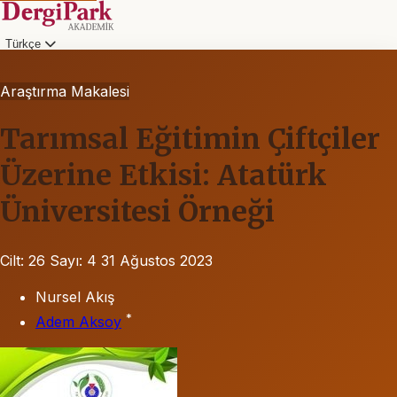
Türkçe
Araştırma Makalesi
Tarımsal Eğitimin Çiftçiler
Üzerine Etkisi: Atatürk
Üniversitesi Örneği
Cilt: 26
Sayı: 4
31 Ağustos 2023
Nursel Akış
*
Adem Aksoy