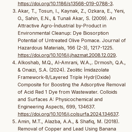
https://doi.org/10.1186/s13568-019-0788-3
.
Akar, T., Tosun, I., Kaynak, Z., Ozkara, E., Yeni,
O., Sahin, E.N., & Tunali Akar, S. (2009). An
Attractive Agro-İndustrial by-Product in
Environmental Cleanup: Dye Biosorption
Potential of Untreated Olive Pomace. Journal of
Hazardous Materials, 166 (2-3), 1217-1225.
https://doi.org/10.1016/j.jhazmat.2008.12.029
.
Alkoshab, M.Q., Al-Amrani, W.A.,. Drmosh, Q.A.,
& Onaizi, S.A. (2024). Zeolitic İmidazolate
Framework-8/Layered Triple Hydr(Oxide)
Composite for Boosting the Adsorptive Removal
of Acid Red 1 Dye from Wastewater. Colloids
and Surfaces A: Physicochemical and
Engineering Aspects, 699, 134637.
https://doi.org/10.1016/j.colsurfa.2024.134637
.
Amin, M.T., Alazba, A.A., & Shafiq, M. (2018).
Removal of Copper and Lead Using Banana