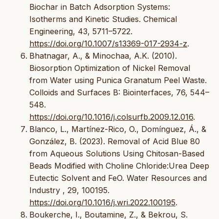
Biochar in Batch Adsorption Systems:
Isotherms and Kinetic Studies. Chemical
Engineering, 43, 5711–5722.
https://doi.org/10.1007/s13369-017-2934-z
.
Bhatnagar, A., & Minochaa, A.K. (2010).
Biosorption Optimization of Nickel Removal
from Water using Punica Granatum Peel Waste.
Colloids and Surfaces B: Biointerfaces, 76, 544–
548.
https://doi.org/10.1016/j.colsurfb.2009.12.016
.
Blanco, L., Martínez-Rico, O., Domínguez, Á., &
González, B. (2023). Removal of Acid Blue 80
from Aqueous Solutions Using Chitosan-Based
Beads Modified with Choline Chloride:Urea Deep
Eutectic Solvent and FeO. Water Resources and
Industry , 29, 100195.
https://doi.org/10.1016/j.wri.2022.100195
.
Boukerche, I., Boutamine, Z., & Bekrou, S.