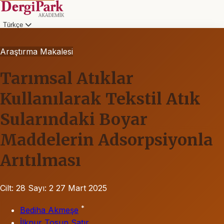
Türkçe
Araştırma Makalesi
Tarımsal Atıklar
Kullanılarak Tekstil Atık
Sularındaki Boyar
Maddelerin Adsorpsiyonla
Arıtılması
Cilt: 28
Sayı: 2
27 Mart 2025
*
Bediha Akmeşe
İlknur Tosun Satır