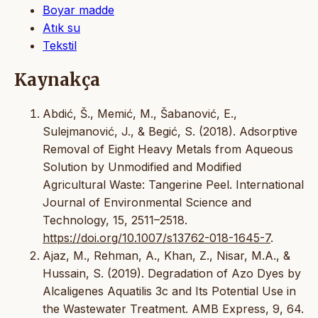
Boyar madde
Atık su
Tekstil
Kaynakça
Abdić, Š., Memić, M., Šabanović, E.,
Sulejmanović, J., & Begić, S. (2018). Adsorptive
Removal of Eight Heavy Metals from Aqueous
Solution by Unmodified and Modified
Agricultural Waste: Tangerine Peel. International
Journal of Environmental Science and
Technology, 15, 2511–2518.
https://doi.org/10.1007/s13762-018-1645-7
.
Ajaz, M., Rehman, A., Khan, Z., Nisar, M.A., &
Hussain, S. (2019). Degradation of Azo Dyes by
Alcaligenes Aquatilis 3c and Its Potential Use in
the Wastewater Treatment. AMB Express, 9, 64.