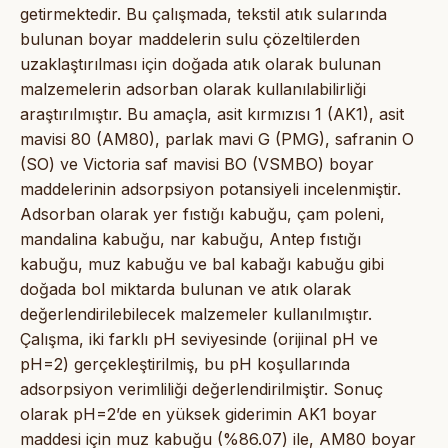
getirmektedir. Bu çalışmada, tekstil atık sularında
bulunan boyar maddelerin sulu çözeltilerden
uzaklaştırılması için doğada atık olarak bulunan
malzemelerin adsorban olarak kullanılabilirliği
araştırılmıştır. Bu amaçla, asit kırmızısı 1 (AK1), asit
mavisi 80 (AM80), parlak mavi G (PMG), safranin O
(SO) ve Victoria saf mavisi BO (VSMBO) boyar
maddelerinin adsorpsiyon potansiyeli incelenmiştir.
Adsorban olarak yer fıstığı kabuğu, çam poleni,
mandalina kabuğu, nar kabuğu, Antep fıstığı
kabuğu, muz kabuğu ve bal kabağı kabuğu gibi
doğada bol miktarda bulunan ve atık olarak
değerlendirilebilecek malzemeler kullanılmıştır.
Çalışma, iki farklı pH seviyesinde (orijinal pH ve
pH=2) gerçekleştirilmiş, bu pH koşullarında
adsorpsiyon verimliliği değerlendirilmiştir. Sonuç
olarak pH=2’de en yüksek giderimin AK1 boyar
maddesi için muz kabuğu (%86.07) ile, AM80 boyar