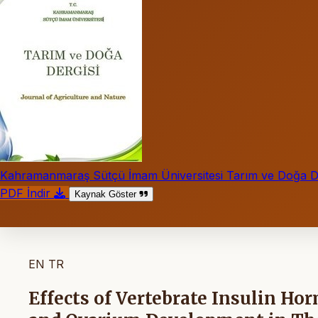
Kahramanmaraş Sütçü İmam Üniversitesi Tarım ve Doğa De
PDF İndir
Kaynak Göster
EN
TR
Effects of Vertebrate Insulin 