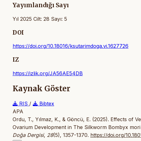
Yayımlandığı Sayı
Yıl 2025 Cilt: 28 Sayı: 5
DOI
https://doi.org/10.18016/ksutarimdoga.vi.1627726
IZ
https://izlik.org/JA56AE54DB
Kaynak Göster
RIS
/
Bibtex
APA
Ordu, T., Yılmaz, K., & Göncü, E. (2025). Effects o
Ovarium Development in The Silkworm Bombyx mori
Doğa Dergisi
,
28
(5), 1357-1370.
https://doi.org/10.18