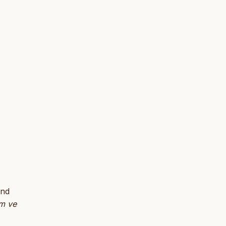
and
ım ve