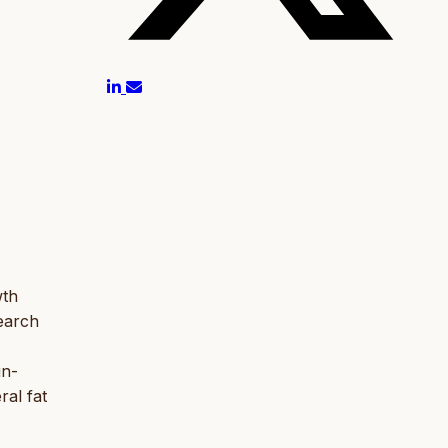
wth
earch
in-
ral fat