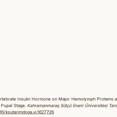
f Vertebrate Insulin Hormone on Major Hemolymph Proteins 
 Pupal Stage.
Kahramanmaraş Sütçü İmam Üniversitesi Tar
016/ksutarimdoga.vi.1627726