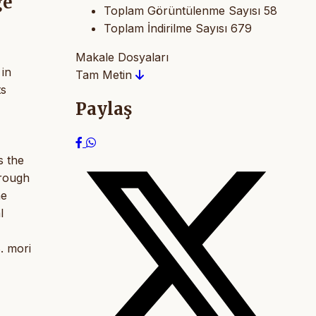
ge
Toplam Görüntülenme Sayısı
58
Toplam İndirilme Sayısı
679
Makale Dosyaları
 in
Tam Metin
ts
Paylaş
s the
hrough
he
l
. mori