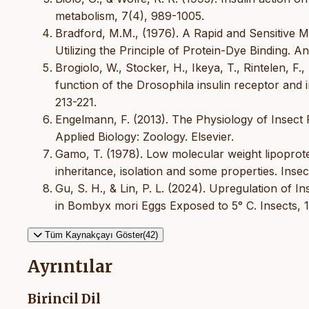
metabolism, 7(4), 989-1005.
Bradford, M.M., (1976). A Rapid and Sensitive M
Utilizing the Principle of Protein-Dye Binding. A
Brogiolo, W., Stocker, H., Ikeya, T., Rintelen, F
function of the Drosophila insulin receptor and i
213-221.
Engelmann, F. (2013). The Physiology of Insect
Applied Biology: Zoology. Elsevier.
Gamo, T. (1978). Low molecular weight lipoprot
inheritance, isolation and some properties. Inse
Gu, S. H., & Lin, P. L. (2024). Upregulation of 
in Bombyx mori Eggs Exposed to 5° C. Insects, 1
Tüm Kaynakçayı Göster(42)
Ayrıntılar
Birincil Dil