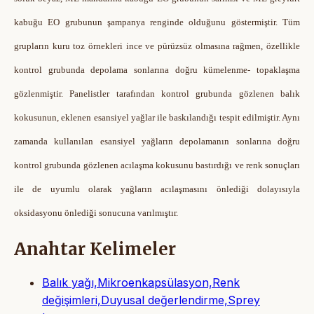
kabuğu EO grubunun şampanya renginde olduğunu göstermiştir. Tüm
grupların kuru toz örnekleri ince ve pürüzsüz olmasına rağmen, özellikle
kontrol grubunda depolama sonlarına doğru kümelenme- topaklaşma
gözlenmiştir. Panelistler tarafından kontrol grubunda gözlenen balık
kokusunun, eklenen esansiyel yağlar ile baskılandığı tespit edilmiştir. Aynı
zamanda
kullanılan esansiyel yağların depolamanın sonlarına doğru
kontrol grubunda gözlenen acılaşma kokusunu bastırdığı ve renk sonuçları
ile de uyumlu olarak yağların acılaşmasını önlediği dolayısıyla
oksidasyonu önlediği sonucuna varılmıştır.
Anahtar Kelimeler
Balık yağı,Mikroenkapsülasyon,Renk
değişimleri,Duyusal değerlendirme,Sprey