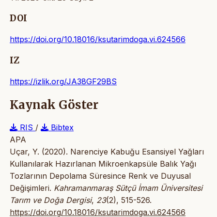
DOI
https://doi.org/10.18016/ksutarimdoga.vi.624566
IZ
https://izlik.org/JA38GF29BS
Kaynak Göster
RIS
/
Bibtex
APA
Uçar, Y. (2020). Narenciye Kabuğu Esansiyel Yağları
Kullanılarak Hazırlanan Mikroenkapsüle Balık Yağı
Tozlarının Depolama Süresince Renk ve Duyusal
Değişimleri.
Kahramanmaraş Sütçü İmam Üniversitesi
Tarım ve Doğa Dergisi
,
23
(2), 515-526.
https://doi.org/10.18016/ksutarimdoga.vi.624566