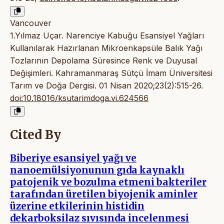
Vancouver
1.Yılmaz Uçar. Narenciye Kabuğu Esansiyel Yağları
Kullanılarak Hazırlanan Mikroenkapsüle Balık Yağı
Tozlarının Depolama Süresince Renk ve Duyusal
Değişimleri. Kahramanmaraş Sütçü İmam Üniversitesi
Tarım ve Doğa Dergisi. 01 Nisan 2020;23(2):515-26.
doi:10.18016/ksutarimdoga.vi.624566
Cited By
Biberiye esansiyel yağı ve
nanoemülsiyonunun gıda kaynaklı
patojenik ve bozulma etmeni bakteriler
tarafından üretilen biyojenik aminler
üzerine etkilerinin histidin
dekarboksilaz sıvısında incelenmesi