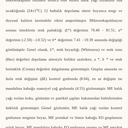
mikroenkapsüle edilmesi sonucu elde edilen balık yağı tozlarının oda
o
sıcaklığında (24±1
C) 12 haftalık depolama süresi boyunca rengi ve
duyusal kalitesi üzerindeki etkisi araştırılmıştır. Mikroenkapsülasyon
sonrası örneklerin renk parlaklığı (
L
*) değerinin 76.46 - 81.51,
a
*
değerinin (-2.50) - (-0.52) ve
b
* değerinin 7.41 - 19.39 arasında değiştiği
görülmüştür. Genel olarak,
L
*, renk beyazlığı (Whiteness) ve renk tonu
(Hue) değerleri depolama süresiyle birlikte azalırken,
a
*,
b
* ve renk
berrraklık (Croma) değerleri dalgalanma göstermiştir. Gruplar arasında en
fazla renk değişimi (∆E) kontrol grubunda (8.04), en az değişim ise
mandalina kabuğu esansiyel yağ grubunda (4.55) gözlenmiştir. ME balık
yağı tozları koku, görünüm ve partikül çapları bakımından birbirlerinden
farklılık göstermiştir. Görsel gözlemler, ME balık yağı tozları kontrol
grubunun renginin beyaz, ME portakal ve limon kabuğu EO gruplarının
soluk beyaz, ME mandalina kabuğu EO grubunun sarımsı ve ME greyfurt