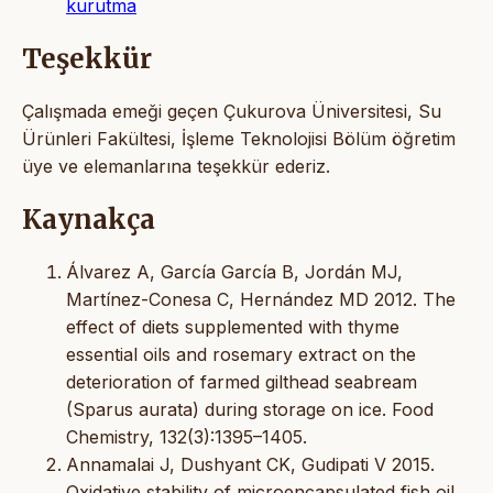
kurutma
Teşekkür
Çalışmada emeği geçen Çukurova Üniversitesi, Su
Ürünleri Fakültesi, İşleme Teknolojisi Bölüm öğretim
üye ve elemanlarına teşekkür ederiz.
Kaynakça
Álvarez A, García García B, Jordán MJ,
Martínez-Conesa C, Hernández MD 2012. The
effect of diets supplemented with thyme
essential oils and rosemary extract on the
deterioration of farmed gilthead seabream
(Sparus aurata) during storage on ice. Food
Chemistry, 132(3):1395–1405.
Annamalai J, Dushyant CK, Gudipati V 2015.
Oxidative stability of microencapsulated fish oil