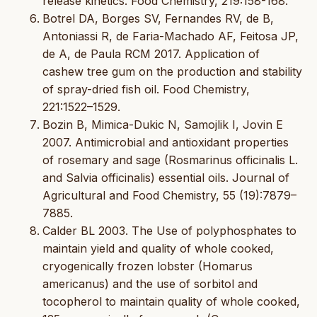
release kinetics. Food Chemistry, 219:158-168.
Botrel DA, Borges SV, Fernandes RV, de B,
Antoniassi R, de Faria-Machado AF, Feitosa JP,
de A, de Paula RCM 2017. Application of
cashew tree gum on the production and stability
of spray-dried fish oil. Food Chemistry,
221:1522–1529.
Bozin B, Mimica-Dukic N, Samojlik I, Jovin E
2007. Antimicrobial and antioxidant properties
of rosemary and sage (Rosmarinus officinalis L.
and Salvia officinalis) essential oils. Journal of
Agricultural and Food Chemistry, 55 (19):7879–
7885.
Calder BL 2003. The Use of polyphosphates to
maintain yield and quality of whole cooked,
cryogenically frozen lobster (Homarus
americanus) and the use of sorbitol and
tocopherol to maintain quality of whole cooked,