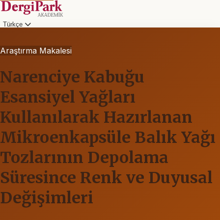
Türkçe
Araştırma Makalesi
Narenciye Kabuğu
Esansiyel Yağları
Kullanılarak Hazırlanan
Mikroenkapsüle Balık Yağı
Tozlarının Depolama
Süresince Renk ve Duyusal
Değişimleri