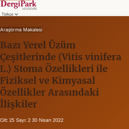
Türkçe
Araştırma Makalesi
Bazı Yerel Üzüm
Çeşitlerinde (Vitis vinifera
L.) Stoma Özellikleri ile
Fiziksel ve Kimyasal
Özellikler Arasındaki
İlişkiler
Cilt: 25
Sayı: 2
30 Nisan 2022