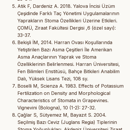
Atik F, Dardeniz A. 2018. Yalova İncisi Üzüm
Çeşidinde Farklı Taç Yönetimi Uygulamalarının
Yaprakların Stoma Özellikleri Üzerine Etkileri.
ÇOMÜ, Ziraat Fakültesi Dergisi ,6 (özel sayı):
33-37.
Bekişli İM, 2014. Harran Ovası Koşullarında
Yetiştirilen Bazı Asma Çeşitleri İle Amerikan
Asma Anaçlarının Yaprak ve Stoma
Özelliklerinin Belirlenmesi. Harran Üniversitesi,
Fen Bilimleri Enstitüsü, Bahçe Bitkileri Anabilim
Dalı, Yüksek Lisans Tezi, 108 sy.
Boselli M, Scienza A. 1983. Effects of Potassium
Fertilization on Density and Morphological
Characteristics of Stomata in Grapevines.
Vignevini (Bologna), 10 (1-2): 27-32.
Çağlar S, Sütyemez M, Bayazıt S. 2004.
Seçilmiş Bazı Ceviz (Juglans Regia) Tiplerinin
Stoma Yoğunlukları. Akdeniz Üniversitesi Ziraat