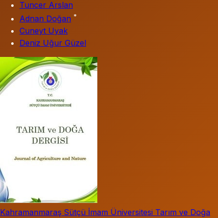
Tuncer Arslan
*
Adnan Doğan
Cuneyt Uyak
Deniz Uğur Güzel
Kahramanmaraş Sütçü İmam Üniversitesi Tarım ve Doğa