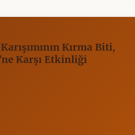
Karışımının Kırma Biti,
ne Karşı Etkinliği