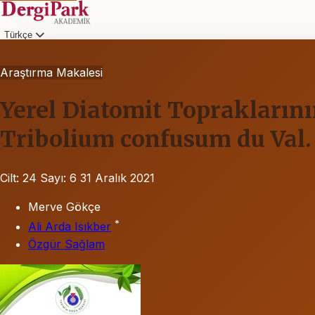
Türkçe
Araştırma Makalesi
Yerel Diatomit Topraklarını
Tribolium confusum du Val. 
Cilt: 24
Sayı: 6
31 Aralık 2021
Merve Gökçe
*
Ali Arda Isıkber
Özgür Sağlam