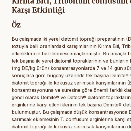
Kırma Biti, Tribolium confusum d
Karşı Etkinliği
Öz
Bu çalışmada iki yerel diatomit toprağı preparatının
tozuyla belli oranlardaki karışımlarının Kırma Biti, T
etkinliklerinin belirlenmesi amaçlanmıştır. Bu amaçl
tek başına iki yerel diatomit topraklarının ve bunlar
(mg DE/kg ürün) konsantrasyonlarda 7 ve 14 gün sürey
sonuçlara göre buğday üzerinde tek başına Demite® v
diatomit toprağı ile kokusuz sarımsak karışımlarının (E
konsantrasyonuna ve süresine göre önemli farklılıkl
genel olarak Demite® ve Detech® diatomit toprakları
erginlerine karşı etkinliklerinin tek başına Demite® 
bulunmuştur. Bu çalışmada düşük konsantrasyonda D
sarımsak eklemesinin T. confusum erginlerine karşı etk
diatomit toprağı ile kokusuz sarımsak karışımlarını