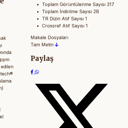
ne
Toplam Görüntülenme Sayısı
317
Toplam İndirilme Sayısı
2B
TR Dizin Atıf Sayısı
1
Crossref Atıf Sayısı
1
Makale Dosyaları
sak
Tam Metin
ı
amında
Paylaş
0 ppm
 edilen
etech®
gulama
m)
z
el