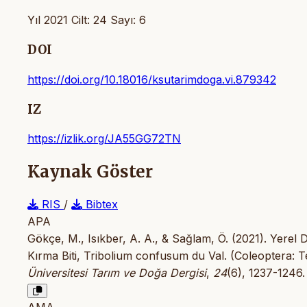
Yıl 2021 Cilt: 24 Sayı: 6
DOI
https://doi.org/10.18016/ksutarimdoga.vi.879342
IZ
https://izlik.org/JA55GG72TN
Kaynak Göster
RIS
/
Bibtex
APA
Gökçe, M., Isıkber, A. A., & Sağlam, Ö. (2021). Yerel
Kırma Biti, Tribolium confusum du Val. (Coleoptera: Te
Üniversitesi Tarım ve Doğa Dergisi
,
24
(6), 1237-1246