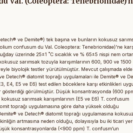
u Val. (Coleoptera: Tenebrionidae)’
 (Detech® ve Demite®) tek başına ve bunların kokusuz sarım
ribolium confusum du Val. Coleoptera: Tenebrionidae)’ne karş
a buğday üzerinde 25±1 ˚C sıcaklık ve % 65±5 nispi nem ort
ın kokusuz sarımsak tozuyla karışımlarının 600, 900 ve 150
le biyolojik testler yürütülmüştür. Mevcut çalışmada elde
e Detech® diatomit toprağı uygulamaları ile Demite® ve D
3, E4, E5 ve E6) test edilen böceklere karşı etkinlikleri uy
ar gösterdiği görülmüştür. Düşük konsantrasyonda (600 pp
n kokusuz sarımsak karışımlarının (E5 ve E6) T. confusum
diatomit toprağı uygulamasına göre daha yüksek olduğu
emite® ve Detech® diatomit toprağı uygulamasına kokusu
inliğin artmasına neden olduğu, dolayısıyla bu iki ticari yer
n düşük konsantrasyonlarda (<900 ppm) T. confusm’un