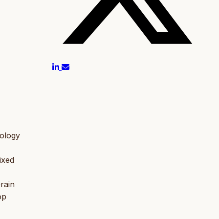
mology
ixed
rain
op