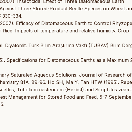
2007). Insecticidal Effect of Three Diatomaceous Earth
, Against Three Stored-Product Beetle Species on Wheat a
: 330–334.
2007). Efficacy of Diatomaceous Earth to Control Rhyzope
h Rice: Impacts of temperature and relative humidity. Crop
ral: Diyatomit. Türk Bilim Araştırma Vakfı (TÜBAV) Bilim Derg
5). Specifications for Diatomaceous Earths as a Maximum 
inary Saturated Aqueous Solutions. Journal of Research of
hemistry 81A: 89-96. Ho SH, Ma Y, Tan HTW (1995). Repe
Beetles, Tribolium casteneum (Herbst) and Sitophilus zeama
Pest Management for Stored Food and Feed, 5-7 Septembe
5.