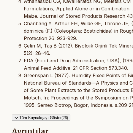
Athanassiou CG, Kavallieratos NG, Meletsis CM (
Formulations, Applied Alone or in Combination
Maize. Journal of Stored Products Research 43
Chanbang Y, Arthur FH, Wilde GE, Throne JE, (
dominica (F.) (Coleoptera: Bostrichidae) in Roug
Protection 26: 923-929.
Çetin M, Taş B (2012). Biyolojik Orjinli Tek Mine
5(2): 28-46.
FDA (Food and Drug Administration, USA), (199
Animal Feed Additive. 21 CFR Section 573.340.
Greenspan L (1977). Humidity Fixed Points of B
National Bureau of Standards—A Physics and C
of Some Plant Extracts to the Stored Products 
Motsch. In: Proceedings of the Symposium on 
1995. Semeo Biotrop, Bogor, Indonesia. s.209-21
Tüm Kaynakçayı Göster(26)
Ayrıntılar