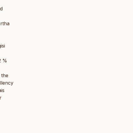
nd
rtha
isi
2 %
 the
llency
is
r