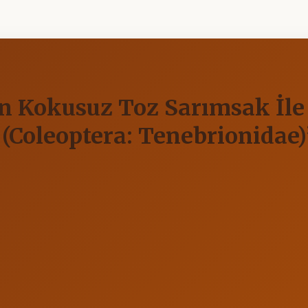
n Kokusuz Toz Sarımsak İle 
(Coleoptera: Tenebrionidae)’