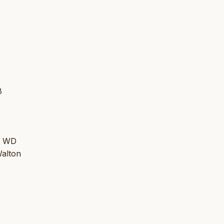
8
on WD
Walton
A