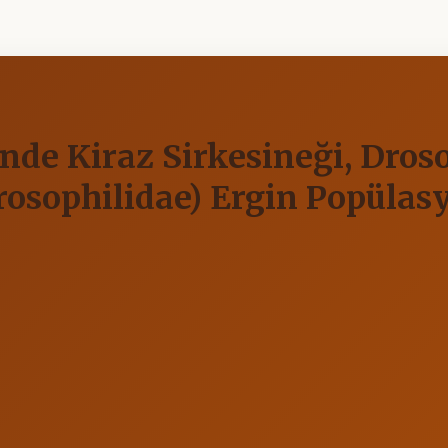
nde Kiraz Sirkesineği, Droso
rosophilidae) Ergin Popülas