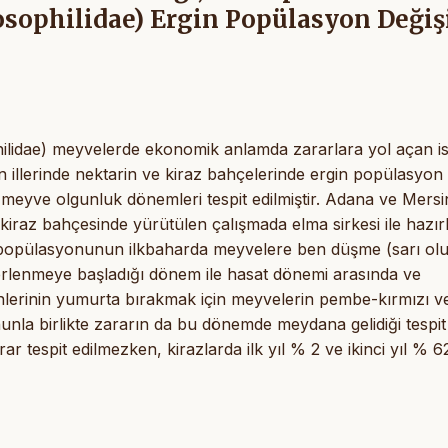
osophilidae) Ergin Popülasyon Deği
lidae) meyvelerde ekonomik anlamda zararlara yol açan ist
n illerinde nektarin ve kiraz bahçelerinde ergin popülasyon
ği meyve olgunluk dönemleri tespit edilmiştir. Adana ve Mersi
e kiraz bahçesinde yürütülen çalışmada elma sirkesi ile hazı
ii popülasyonunun ilkbaharda meyvelere ben düşme (sarı ol
kerlenmeye başladığı dönem ile hasat dönemi arasında ve
erginlerinin yumurta bırakmak için meyvelerin pembe-kırmızı 
ununla birlikte zararın da bu dönemde meydana gelidiği tespit
rar tespit edilmezken, kirazlarda ilk yıl % 2 ve ikinci yıl % 6