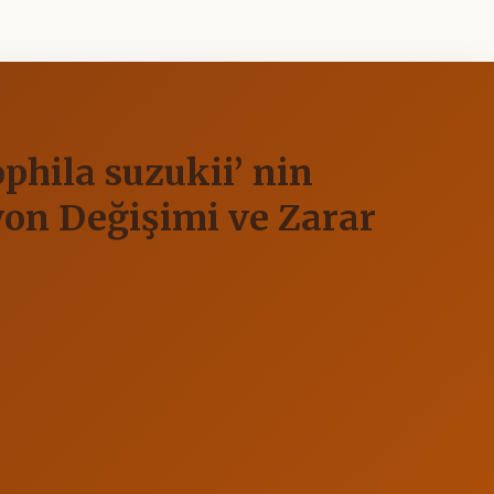
phila suzukii’ nin
yon Değişimi ve Zarar