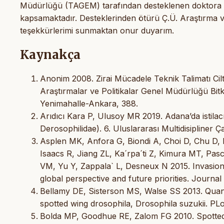
Müdürlüğü (TAGEM) tarafından desteklenen doktora t
kapsamaktadır. Desteklerinden ötürü Ç.Ü. Araştırma 
teşekkürlerimi sunmaktan onur duyarım.
Kaynakça
Anonim 2008. Zirai Mücadele Teknik Talimatı Cilt
Araştırmalar ve Politikalar Genel Müdürlüğü Bitk
Yenimahalle-Ankara, 388.
Arıdıcı Kara P, Ulusoy MR 2019. Adana’da istilac
Derosophilidae). 6. Uluslararası Multidisipliner 
Asplen MK, Anfora G, Biondi A, Choi D, Chu D,
Isaacs R, Jiang ZL, Ka´rpa´ti Z, Kimura MT, Pasc
VM, Yu Y, Zappala` L, Desneux N 2015. Invasion 
global perspective and future priorities. Journa
Bellamy DE, Sisterson MS, Walse SS 2013. Quantif
spotted wing drosophila, Drosophila suzukii. PL
Bolda MP, Goodhue RE, Zalom FG 2010. Spotted 