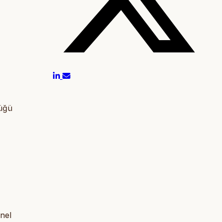
lüğü
enel