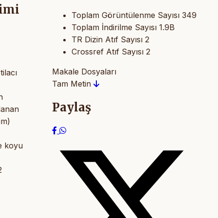
şimi
Toplam Görüntülenme Sayısı
349
Toplam İndirilme Sayısı
1.9B
TR Dizin Atıf Sayısı
2
Crossref Atıf Sayısı
2
Makale Dosyaları
ilacı
Tam Metin
n
Paylaş
rlanan
um)
ve koyu
2