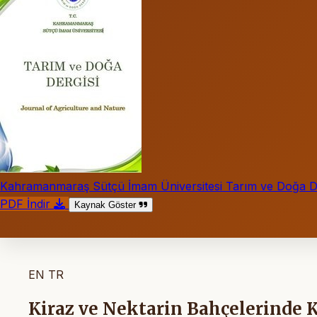
Kahramanmaraş Sütçü İmam Üniversitesi Tarım ve Doğa De
PDF İndir
Kaynak Göster
EN
TR
Kiraz ve Nektarin Bahçelerinde K