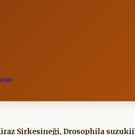
rgisi
iraz Sirkesineği, Drosophila suzukii