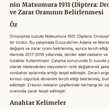
nin Matsumura 1931 (Diptera: Dr
ve Zarar Oranının Belirlenmesi
Öz
Drosophila suzukii Matsumura 1931 (Diptera: Drosophi
bir türdür. Bu çalışmada D.suzukii’nin Adana ve Mersi
değişimi ve zarar oranı belirlenmiş, ayrıca tercih etti
illerinde 2017-2018 yıllarında, dörder adet nektarin v
tuzaklar kullanılmıştır. Çalışma sonucunda D. suzuk
olarak nitelendirilen meyvelerin renk değiştirerek şe
sonbahar aylarında arttığı tespit edilmiştir. Zararlı 
kırmızı olgunluk dönemini tercih ettiği belirlenmiş, b
edilmiştir. Erkenci nektarin çeşitlerinde herhangi bir za
oranında zarar tespit edilmiştir.
Anahtar Kelimeler