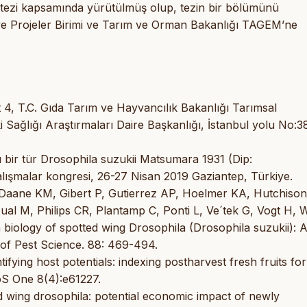
ezi kapsamında yürütülmüş olup, tezin bir bölümünü
ve Projeler Birimi ve Tarım ve Orman Bakanlığı TAGEM’ne
 4, T.C. Gıda Tarım ve Hayvancılık Bakanlığı Tarımsal
i Sağlığı Araştırmaları Daire Başkanlığı, İstanbul yolu No:3
ı bir tür Drosophila suzukii Matsumara 1931 (Dip:
Çalışmalar kongresi, 26-27 Nisan 2019 Gaziantep, Türkiye.
 Daane KM, Gibert P, Gutierrez AP, Hoelmer KA, Hutchis
ual M, Philips CR, Plantamp C, Ponti L, Ve´tek G, Vogt H, 
biology of spotted wing Drosophila (Drosophila suzukii): 
l of Pest Science. 88: 469-494.
ying host potentials: indexing postharvest fresh fruits for
oS One 8(4):e61227.
wing drosophila: potential economic impact of newly