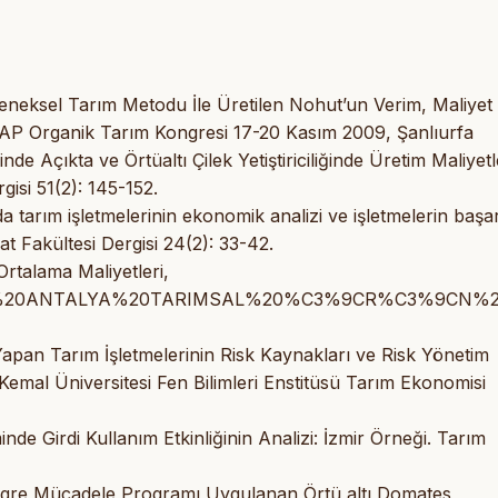
neksel Tarım Metodu İle Üretilen Nohut’un Verim, Maliyet
1. GAP Organik Tarım Kongresi 17-20 Kasım 2009, Şanlıurfa
de Açıkta ve Örtüaltı Çilek Yetiştiriciliğinde Üretim Maliyetl
gisi 51(2): 145-152.
a tarım işletmelerinin ekonomik analizi ve işletmelerin başar
t Fakültesi Dergisi 24(2): 33-42.
rtalama Maliyetleri,
eler/2018%20ANTALYA%20TARIMSAL%20%C3%9CR%C3%9CN
Yapan Tarım İşletmelerinin Risk Kaynakları ve Risk Yönetim
 Kemal Üniversitesi Fen Bilimleri Enstitüsü Tarım Ekonomisi
nde Girdi Kullanım Etkinliğinin Analizi: İzmir Örneği. Tarım
egre Mücadele Programı Uygulanan Örtü altı Domates