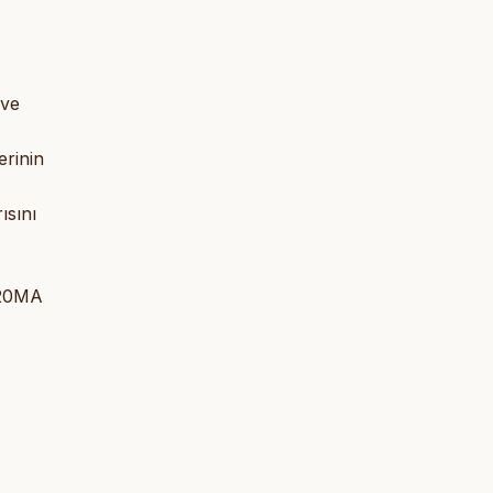
 ve
erinin
ısını
%20MA