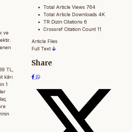
Total Article Views
764
Total Article Downloads
4K
TR Dizin Citations
6
Crossref Citation Count
11
k ve
ktir.
Article Files
lenen
Full Text
r
Share
.39 TL,
t kârı
in 1
ler
laç
öre
rinin