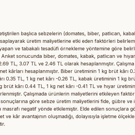
iştirilen başlıca sebzelerin (domates, biber, patlıcan, kaba
aplayarak üretim maliyetlerine etki eden faktörleri belirleme
 yapan ve tabakalı tesadüfi örnekleme yöntemine göre belir
ir. Anket sonucunda biber, domates, kabak, patlıcan ve hıya
, 2.69 TL, 3.07 TL ve 2.46 TL olarak hesaplanmıştır. Çalışma
et kârları hesaplanmıştır. Biber üretiminin 1 kg brüt kârı 0
rı 0.35 TL, 1 kg net kârı -0.26 TL, kabak üretiminin 1 kg brü
kg brüt kârı 0.44 TL, 1 kg net kârı -0.41 TL ve hıyar üretimin
rlenmiştir. Çalışmada ürünlerin maliyetlerini etkileyen faktör
 sonuçlarına göre sebze üretim maliyetlerini fide, gübre ve i
 masrafı negatif yönde etkilemiştir. Elde edilen sonuçlara g
t ve kâr avantajının oluşmadığı, dolayısıyla işletme ölçekle
ir.