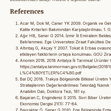
References
Acar M, Dok M, Caner YK 2009. Organik ve Gele
Kalite Kriterleri Bakımından Karşılaştırılması. 
Ağır HB, Saner G 2014. İzmir İli Emiralem Beldesin
Belirlenmesi. Ege Üniversitesi Ziraat Fakültesi Der
Altıntaş G, Akçay Y 2007. Tokat ili Erbaa ovasınd
etkileyen faktörlerin ortaya konulması. GOÜ Ziraa
Anonim 2018. 2018 Antalya İli Tarımsal Ürünler O
https://antalya.tarimorman.gov.tr/Belg
L%C4%B0YETLER%C4%B0.pdf
Bal DÇ 2018. Trakya Bölgesinde Bitkisel Üretim 
Stratiejilerinin Değerlendirilmesi Tekirdağ Namık
Anabilim Dalı, Doktora Tezi, 181 sy.
Başaran C, Engindeniz S 2015. Sivri Biber Üretimi
Ekonomisi Dergisi 21(1): 77-84.
Bayraktar Ö, Saner G 2010. Ege Bölgesinde Ent