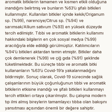
aromatik bitkilerin tamamen ve kısmen etkili olduğuna
inandığını belirtmiş ve bunların %63’ü şifalı bitkileri
kullanmıştır. Kullanılan bitkiler içinde kekik/Origanum
sp. (%99), narenciye/Citrus sp. (%94) ve
sarımsak/Allium sativum (%93) en yüksek düzeyde
tercih edilmiştir. Tıbbi ve aromatik bitkilerin kullanımı
hakkındaki bilgilerin en çok sosyal medya (%99)
aracılığıyla elde edildiği görülmüştür. Katılımcıların
%94’ü bitkileri aktardan temin etmiştir. Bitkiler daha
çok demlenerek (%99) ve çiğ gıda (%91) şeklinde
tüketilmektedir. Bu süreçte tıbbi ve aromatik bitki
kullananların %63’ü Covid-19’a yakalanmadığını
bildirmiştir. Sonuç olarak, Covid-19 sürecinde sağlık
çalışanlarının büyük çoğunluğunun tıbbi ve aromatik
bitkilerin etkisine inandığı ve şifalı bitkileri kullanmayı
tercih ettikleri ortaya çıkarılmıştır. Bu çalışma modern
tıp ilmi almış bireylerin tamamlayıcı tıbba olan bakışını
yansıtması açısından önemli bir değere sahiptir.