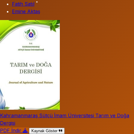
*
Fatih Satıl
Emine Aktaş
Kahramanmaraş Sütçü İmam Üniversitesi Tarım ve Doğa
Dergisi
PDF İndir
Kaynak Göster