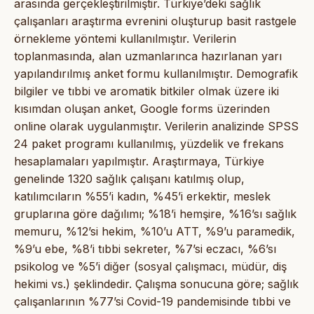
arasında gerçekleştirilmiştir. Türkiye’deki sağlık
çalışanları araştırma evrenini oluşturup basit rastgele
örnekleme yöntemi kullanılmıştır. Verilerin
toplanmasında, alan uzmanlarınca hazırlanan yarı
yapılandırılmış anket formu kullanılmıştır. Demografik
bilgiler ve tıbbi ve aromatik bitkiler olmak üzere iki
kısımdan oluşan anket, Google forms üzerinden
online olarak uygulanmıştır. Verilerin analizinde SPSS
24 paket programı kullanılmış, yüzdelik ve frekans
hesaplamaları yapılmıştır. Araştırmaya, Türkiye
genelinde 1320 sağlık çalışanı katılmış olup,
katılımcıların %55’i kadın, %45’i erkektir, meslek
gruplarına göre dağılımı; %18’i hemşire, %16’sı sağlık
memuru, %12’si hekim, %10’u ATT, %9’u paramedik,
%9’u ebe, %8’i tıbbi sekreter, %7’si eczacı, %6’sı
psikolog ve %5’i diğer (sosyal çalışmacı, müdür, diş
hekimi vs.) şeklindedir. Çalışma sonucuna göre; sağlık
çalışanlarının %77’si Covid-19 pandemisinde tıbbi ve