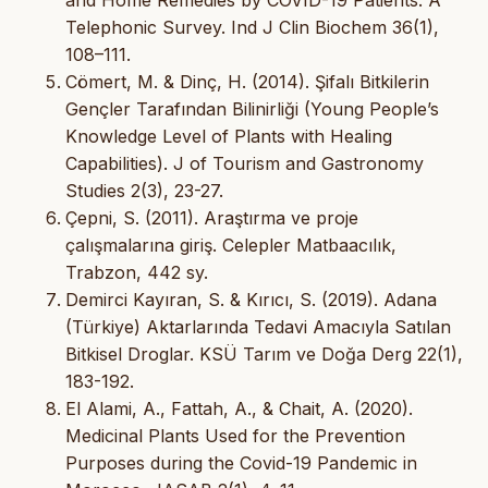
and Home Remedies by COVID-19 Patients: A
Telephonic Survey. Ind J Clin Biochem 36(1),
108–111.
Cömert, M. & Dinç, H. (2014). Şifalı Bitkilerin
Gençler Tarafından Bilinirliği (Young People’s
Knowledge Level of Plants with Healing
Capabilities). J of Tourism and Gastronomy
Studies 2(3), 23-27.
Çepni, S. (2011). Araştırma ve proje
çalışmalarına giriş. Celepler Matbaacılık,
Trabzon, 442 sy.
Demirci Kayıran, S. & Kırıcı, S. (2019). Adana
(Türkiye) Aktarlarında Tedavi Amacıyla Satılan
Bitkisel Droglar. KSÜ Tarım ve Doğa Derg 22(1),
183-192.
El Alami, A., Fattah, A., & Chait, A. (2020).
Medicinal Plants Used for the Prevention
Purposes during the Covid-19 Pandemic in