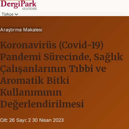
Türkçe
Araştırma Makalesi
Koronavirüs (Covid-19)
Pandemi Sürecinde, Sağlık
Çalışanlarının Tıbbi ve
Aromatik Bitki
Kullanımının
Değerlendirilmesi
Cilt: 26
Sayı: 2
30 Nisan 2023