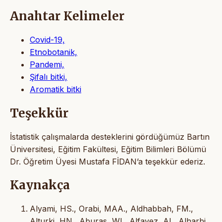
Anahtar Kelimeler
Covid-19,
Etnobotanik,
Pandemi,
Şifalı bitki,
Aromatik bitki
Teşekkür
İstatistik çalışmalarda desteklerini gördüğümüz Bartın
Üniversitesi, Eğitim Fakültesi, Eğitim Bilimleri Bölümü
Dr. Öğretim Üyesi Mustafa FİDAN’a teşekkür ederiz.
Kaynakça
Alyami, HS., Orabi, MAA., Aldhabbah, FM.,
Alturki, HN., Aburas, WI., Alfayez, AI., Alharbi,