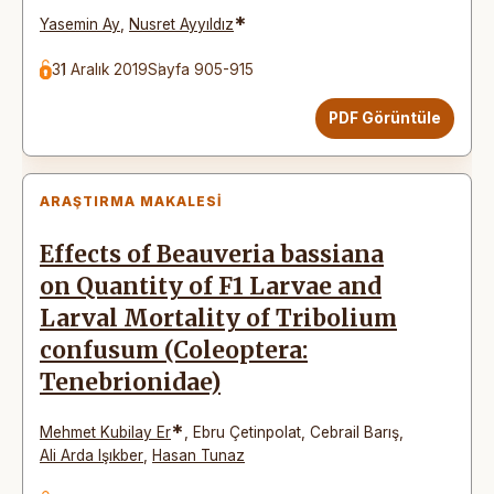
*
Yasemin Ay
,
Nusret Ayyıldız
31 Aralık 2019
Sayfa 905-915
PDF Görüntüle
ARAŞTIRMA MAKALESI
Effects of Beauveria bassiana
on Quantity of F1 Larvae and
Larval Mortality of Tribolium
confusum (Coleoptera:
Tenebrionidae)
*
Mehmet Kubilay Er
,
Ebru Çetinpolat
,
Cebrail Barış
,
Ali Arda Işıkber
,
Hasan Tunaz