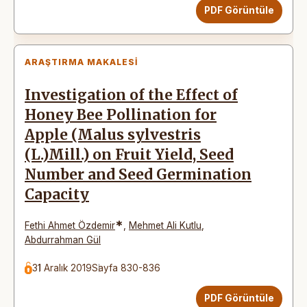
PDF Görüntüle
ARAŞTIRMA MAKALESI
Investigation of the Effect of
Honey Bee Pollination for
Apple (Malus sylvestris
(L.)Mill.) on Fruit Yield, Seed
Number and Seed Germination
Capacity
*
Fethi Ahmet Özdemir
,
Mehmet Ali Kutlu
,
Abdurrahman Gül
31 Aralık 2019
Sayfa 830-836
PDF Görüntüle