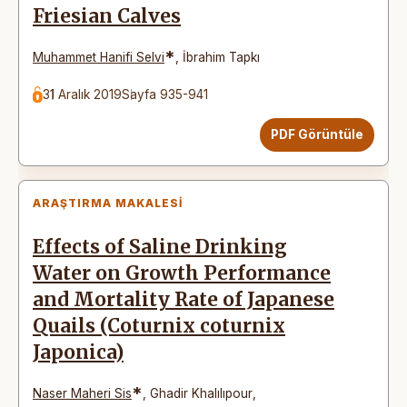
Friesian Calves
*
Muhammet Hanifi Selvi
,
İbrahim Tapkı
31 Aralık 2019
Sayfa 935-941
PDF Görüntüle
ARAŞTIRMA MAKALESI
Effects of Saline Drinking
Water on Growth Performance
and Mortality Rate of Japanese
Quails (Coturnix coturnix
Japonica)
*
Naser Maheri Sis
,
Ghadir Khalılıpour
,