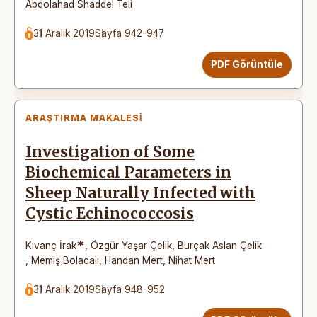
Abdolahad Shaddel Teli
31 Aralık 2019
Sayfa 942-947
PDF Görüntüle
ARAŞTIRMA MAKALESI
Investigation of Some
Biochemical Parameters in
Sheep Naturally Infected with
Cystic Echinococcosis
*
Kıvanç İrak
,
Özgür Yaşar Çelik
,
Burçak Aslan Çelik
,
Memiş Bolacalı
,
Handan Mert
,
Nihat Mert
31 Aralık 2019
Sayfa 948-952