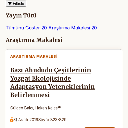
Filtrele
Yayın Türü
Tümünü Göster
20
Araştırma Makalesi
20
Makaleler
Araştırma Makalesi
ARAŞTIRMA MAKALESI
Bazı Ahududu Çeşitlerinin
Yozgat Ekolojisinde
Adaptasyon Yeteneklerinin
Belirlenmesi
*
Gülden Balcı
,
Hakan Keles
31 Aralık 2019
Sayfa 823-829