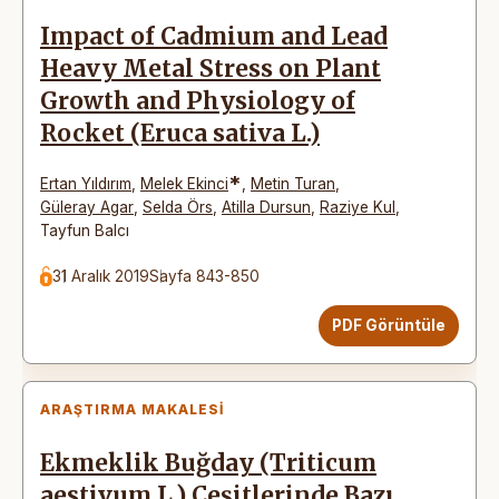
Impact of Cadmium and Lead
Heavy Metal Stress on Plant
Growth and Physiology of
Rocket (Eruca sativa L.)
*
Ertan Yıldırım
,
Melek Ekinci
,
Metin Turan
,
Güleray Agar
,
Selda Örs
,
Atilla Dursun
,
Raziye Kul
,
Tayfun Balcı
31 Aralık 2019
Sayfa 843-850
PDF Görüntüle
ARAŞTIRMA MAKALESI
Ekmeklik Buğday (Triticum
aestivum L.) Çeşitlerinde Bazı