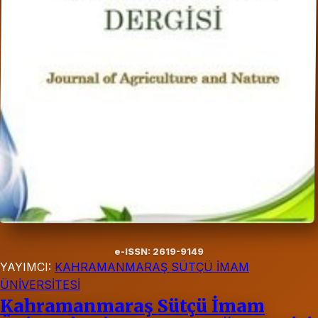
e-ISSN: 2619-9149
YAYIMCI:
KAHRAMANMARAŞ SÜTÇÜ İMAM
ÜNİVERSİTESİ
Kahramanmaraş Sütçü İmam