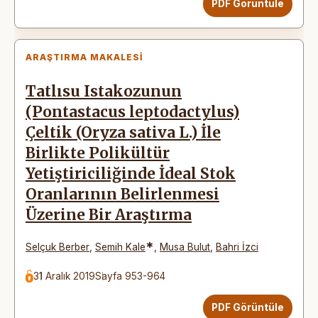
PDF Görüntüle
ARAŞTIRMA MAKALESI
Tatlısu Istakozunun
(Pontastacus leptodactylus)
Çeltik (Oryza sativa L.) İle
Birlikte Polikültür
Yetiştiriciliğinde İdeal Stok
Oranlarının Belirlenmesi
Üzerine Bir Araştırma
*
Selçuk Berber
,
Semih Kale
,
Musa Bulut
,
Bahri İzci
31 Aralık 2019
Sayfa 953-964
PDF Görüntüle