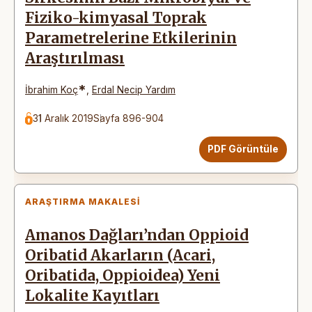
Fiziko-kimyasal Toprak
Parametrelerine Etkilerinin
Araştırılması
*
İbrahim Koç
,
Erdal Necip Yardım
31 Aralık 2019
Sayfa 896-904
PDF Görüntüle
ARAŞTIRMA MAKALESI
Amanos Dağları’ndan Oppioid
Oribatid Akarların (Acari,
Oribatida, Oppioidea) Yeni
Lokalite Kayıtları