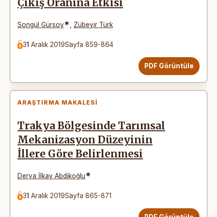
Çıkış Oranına Etkisi
*
Songül Gürsoy
,
Zübeyir Türk
31 Aralık 2019
Sayfa 859-864
PDF Görüntüle
ARAŞTIRMA MAKALESI
Trakya Bölgesinde Tarımsal
Mekanizasyon Düzeyinin
İllere Göre Belirlenmesi
*
Derya İlkay Abdikoğlu
31 Aralık 2019
Sayfa 865-871
PDF Görüntüle