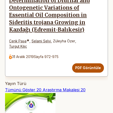
Determination of Diurnal and
Ontogenetic Variations of
Essential Oil Composition in
Sideritis trojana Growing in
Kazdağı (Edremit-Balıkesir)
*
Cenk Paşa
,
Selami Selvi
,
Züleyha Özer
,
Turgut Kılıç
31 Aralık 2019
Sayfa 972-975
PDF Görüntüle
Yayın Türü
Tümünü Göster
20
Araştırma Makalesi
20