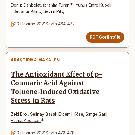
*
Deniz Canbolat
,
İbrahim Turan
,
Yunus Emre Küpeli
,
Sedanur Kılınç
,
Sevim Piliç
30 Haziran 2021
Sayfa 464-472
PDF Görüntüle
ARAŞTIRMA MAKALESI
The Antioxidant Effect of p-
Coumaric Acid Against
Toluene-Induced Oxidative
Stress in Rats
Zeki Erol
,
Selinay Başak Erdemli Köse
,
Simge Garlı
,
*
Fatma Kocasarı
30 Haziran 2021
Sayfa 473-478