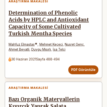
ARAŞTIRMA MAKALESI
Determination of Phenolic
Acids by HPLC and Antioxidant
Capacity of Some Cultivated
Turkish Mentha Species
*
Mahfuz Elmastas
,
Mehmet Keçeci
,
Nusret Genç
,
Ahmet Beyatli
,
Duygu Mısırlı
,
İsa Telci
30 Haziran 2021
Sayfa 488-494
PDF Görüntüle
ARAŞTIRMA MAKALESI
Bazı Organik Materyallerin
Kıvırcık Yaprak Salata