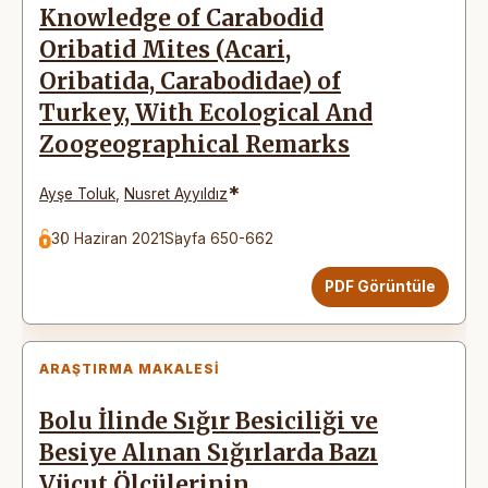
Knowledge of Carabodid
Oribatid Mites (Acari,
Oribatida, Carabodidae) of
Turkey, With Ecological And
Zoogeographical Remarks
*
Ayşe Toluk
,
Nusret Ayyıldız
30 Haziran 2021
Sayfa 650-662
PDF Görüntüle
ARAŞTIRMA MAKALESI
Bolu İlinde Sığır Besiciliği ve
Besiye Alınan Sığırlarda Bazı
Vücut Ölçülerinin