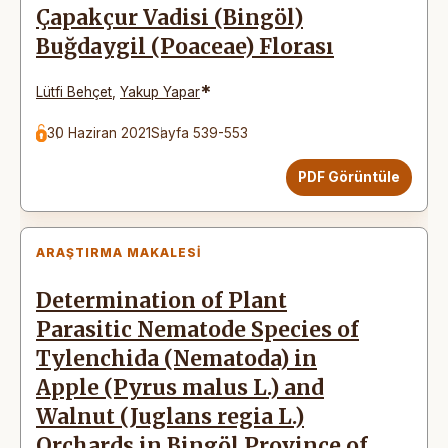
Çapakçur Vadisi (Bingöl)
Buğdaygil (Poaceae) Florası
*
Lütfi Behçet
,
Yakup Yapar
30 Haziran 2021
Sayfa 539-553
PDF Görüntüle
ARAŞTIRMA MAKALESI
Determination of Plant
Parasitic Nematode Species of
Tylenchida (Nematoda) in
Apple (Pyrus malus L.) and
Walnut (Juglans regia L.)
Orchards in Bingöl Province of