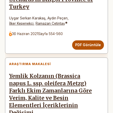
Turkey
Uygar Serkan Karakaş
,
Aydın Peçen
,
*
İlker Kepenekçi
,
Ramazan Çetintaş
30 Haziran 2021
Sayfa 554-560
PDF Görüntüle
ARAŞTIRMA MAKALESI
Yemlik Kolzanın (Brassica
napus L. ssp. oleifera Metzg)
Farklı Ekim Zamanlarına Göre
Verim, Kalite ve Besin
Elementleri İçeriklerinin
Değişimi