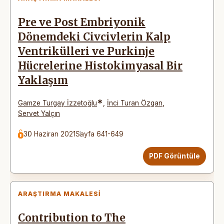
Pre ve Post Embriyonik
Dönemdeki Civcivlerin Kalp
Ventrikülleri ve Purkinje
Hücrelerine Histokimyasal Bir
Yaklaşım
*
Gamze Turgay İzzetoğlu
,
İnci Turan Özgan
,
Servet Yalçın
30 Haziran 2021
Sayfa 641-649
PDF Görüntüle
ARAŞTIRMA MAKALESI
Contribution to The