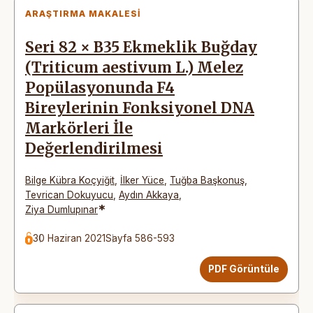
ARAŞTIRMA MAKALESI
Seri 82 × B35 Ekmeklik Buğday
(Triticum aestivum L.) Melez
Popülasyonunda F4
Bireylerinin Fonksiyonel DNA
Markörleri İle
Değerlendirilmesi
Bilge Kübra Koçyiğit
,
İlker Yüce
,
Tuğba Başkonuş
,
Tevrican Dokuyucu
,
Aydın Akkaya
,
*
Ziya Dumlupınar
30 Haziran 2021
Sayfa 586-593
PDF Görüntüle