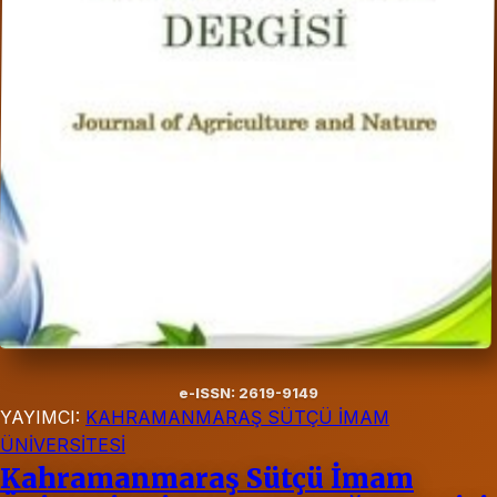
e-ISSN: 2619-9149
YAYIMCI:
KAHRAMANMARAŞ SÜTÇÜ İMAM
ÜNİVERSİTESİ
Kahramanmaraş Sütçü İmam