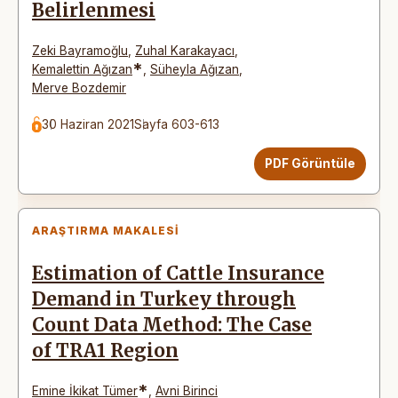
Belirlenmesi
Zeki Bayramoğlu
,
Zuhal Karakayacı
,
*
Kemalettin Ağızan
,
Süheyla Ağızan
,
Merve Bozdemir
30 Haziran 2021
Sayfa 603-613
PDF Görüntüle
ARAŞTIRMA MAKALESI
Estimation of Cattle Insurance
Demand in Turkey through
Count Data Method: The Case
of TRA1 Region
*
Emine İkikat Tümer
,
Avni Birinci