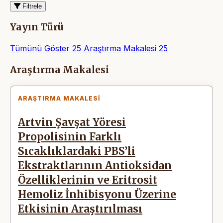
Filtrele
Yayın Türü
Tümünü Göster
25
Araştırma Makalesi
25
Makaleler
Araştırma Makalesi
ARAŞTIRMA MAKALESI
Artvin Şavşat Yöresi
Propolisinin Farklı
Sıcaklıklardaki PBS’li
Ekstraktlarının Antioksidan
Özelliklerinin ve Eritrosit
Hemoliz İnhibisyonu Üzerine
Etkisinin Araştırılması