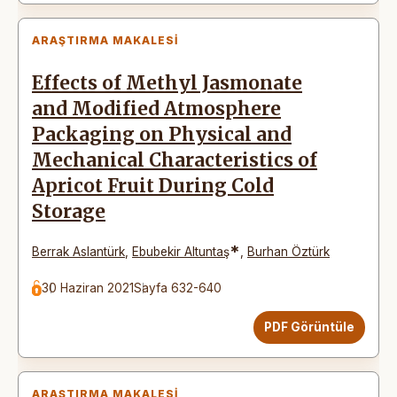
ARAŞTIRMA MAKALESI
Effects of Methyl Jasmonate
and Modified Atmosphere
Packaging on Physical and
Mechanical Characteristics of
Apricot Fruit During Cold
Storage
*
Berrak Aslantürk
,
Ebubekir Altuntaş
,
Burhan Öztürk
30 Haziran 2021
Sayfa 632-640
PDF Görüntüle
ARAŞTIRMA MAKALESI