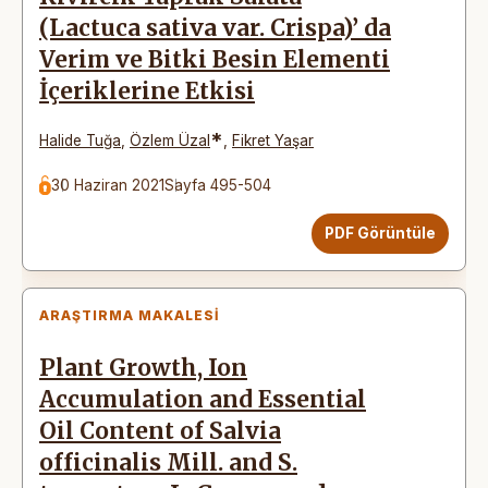
(Lactuca sativa var. Crispa)’ da
Verim ve Bitki Besin Elementi
İçeriklerine Etkisi
*
Halide Tuğa
,
Özlem Üzal
,
Fikret Yaşar
30 Haziran 2021
Sayfa 495-504
PDF Görüntüle
ARAŞTIRMA MAKALESI
Plant Growth, Ion
Accumulation and Essential
Oil Content of Salvia
officinalis Mill. and S.