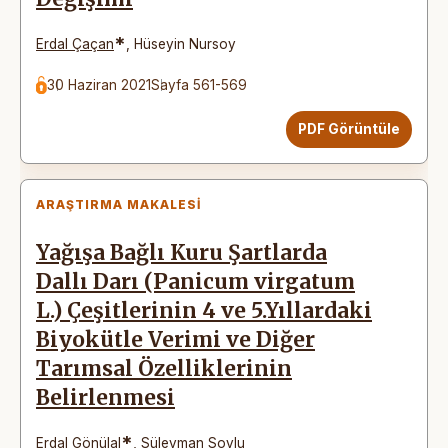
*
Erdal Çaçan
,
Hüseyin Nursoy
30 Haziran 2021
Sayfa 561-569
PDF Görüntüle
ARAŞTIRMA MAKALESI
Yağışa Bağlı Kuru Şartlarda
Dallı Darı (Panicum virgatum
L.) Çeşitlerinin 4 ve 5.Yıllardaki
Biyokütle Verimi ve Diğer
Tarımsal Özelliklerinin
Belirlenmesi
*
Erdal Gönülal
,
Süleyman Soylu