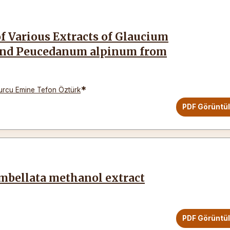
of Various Extracts of Glaucium
 and Peucedanum alpinum from
*
urcu Emine Tefon Öztürk
PDF Görüntü
umbellata methanol extract
PDF Görüntü