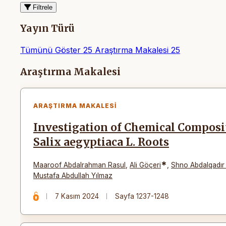
Filtrele
Yayın Türü
Tümünü Göster
25
Araştırma Makalesi
25
Makaleler
Araştırma Makalesi
ARAŞTIRMA MAKALESI
Investigation of Chemical Composit
Salix aegyptiaca L. Roots
*
Maaroof Abdalrahman Rasul
,
Ali Göçeri
,
Shno Abdalqadır 
Mustafa Abdullah Yılmaz
7 Kasım 2024
Sayfa 1237-1248