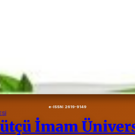
e-ISSN: 2619-9149
Sİ
tçü İmam Üniversi