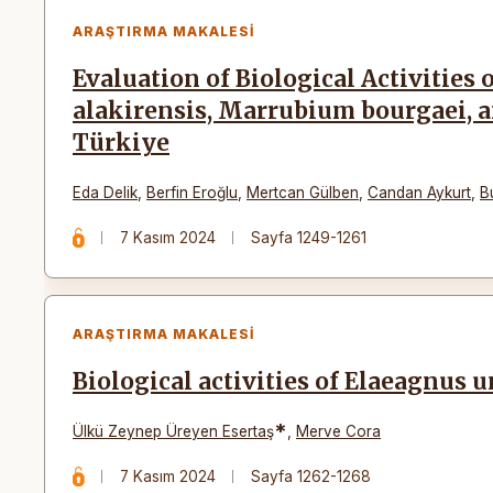
ARAŞTIRMA MAKALESI
Evaluation of Biological Activities 
alakirensis, Marrubium bourgaei,
Türkiye
Eda Delik
,
Berfin Eroğlu
,
Mertcan Gülben
,
Candan Aykurt
,
B
7 Kasım 2024
Sayfa 1249-1261
ARAŞTIRMA MAKALESI
Biological activities of Elaeagnus 
*
Ülkü Zeynep Üreyen Esertaş
,
Merve Cora
7 Kasım 2024
Sayfa 1262-1268