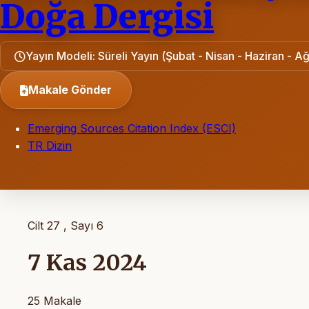
Doğa Dergisi
Yayın Modeli: Süreli Yayın (Şubat - Nisan - Haziran - Ağ
Makale Gönder
Emerging Sources Citation Index (ESCI)
TR Dizin
Cilt 27 , Sayı 6
7 Kas 2024
25 Makale