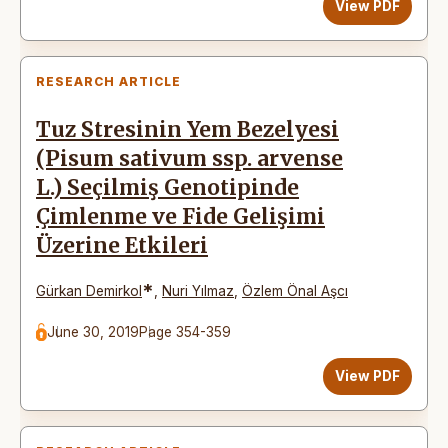
View PDF
RESEARCH ARTICLE
Tuz Stresinin Yem Bezelyesi
(Pisum sativum ssp. arvense
L.) Seçilmiş Genotipinde
Çimlenme ve Fide Gelişimi
Üzerine Etkileri
*
Gürkan Demirkol
,
Nuri Yılmaz
,
Özlem Önal Aşcı
June 30, 2019
Page 354-359
View PDF