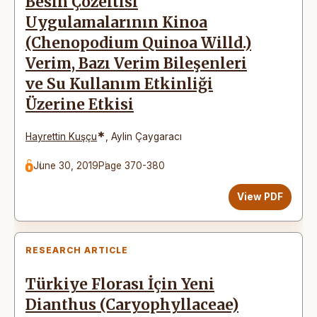
Besin Çözeltisi
Uygulamalarının Kinoa
(Chenopodium Quinoa Willd.)
Verim, Bazı Verim Bileşenleri
ve Su Kullanım Etkinliği
Üzerine Etkisi
*
Hayrettin Kuşçu
,
Aylin Çaygaracı
June 30, 2019
Page 370-380
View PDF
RESEARCH ARTICLE
Türkiye Florası İçin Yeni
Dianthus (Caryophyllaceae)