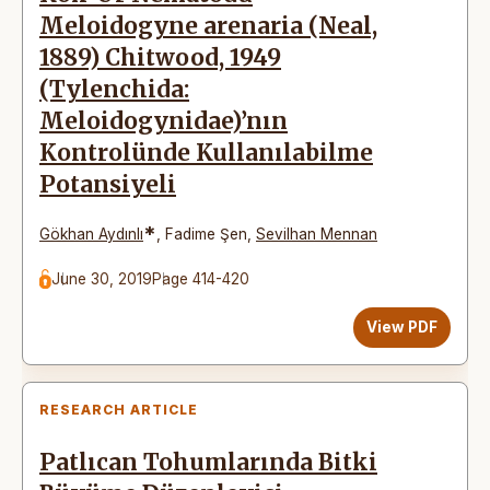
Meloidogyne arenaria (Neal,
1889) Chitwood, 1949
(Tylenchida:
Meloidogynidae)’nın
Kontrolünde Kullanılabilme
Potansiyeli
*
Gökhan Aydınlı
,
Fadime Şen
,
Sevilhan Mennan
June 30, 2019
Page 414-420
View PDF
RESEARCH ARTICLE
Patlıcan Tohumlarında Bitki