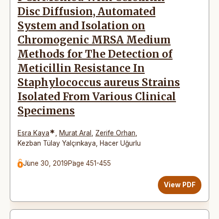
Disc Diffusion, Automated
System and Isolation on
Chromogenic MRSA Medium
Methods for The Detection of
Meticillin Resistance In
Staphylococcus aureus Strains
Isolated From Various Clinical
Specimens
*
Esra Kaya
,
Murat Aral
,
Zerife Orhan
,
Kezban Tülay Yalçınkaya
,
Hacer Uğurlu
June 30, 2019
Page 451-455
View PDF