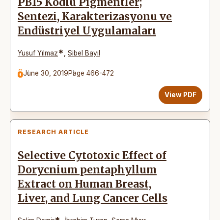
PB15 Kodlu Pigmentler;
Sentezi, Karakterizasyonu ve
Endüstriyel Uygulamaları
*
Yusuf Yılmaz
,
Sibel Bayıl
June 30, 2019
Page 466-472
View PDF
RESEARCH ARTICLE
Selective Cytotoxic Effect of
Dorycnium pentaphyllum
Extract on Human Breast,
Liver, and Lung Cancer Cells