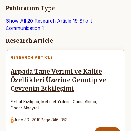
Publication Type
Show All
20
Research Article
19
Short
Communication
1
Articles
Research Article
RESEARCH ARTICLE
Arpada Tane Verimi ve Kalite
Özellikleri Üzerine Genotip ve
Çevrenin Etkileşimi
Ferhat Kızılgeçi
,
Mehmet Yıldırım
,
Cuma Akıncı
,
Önder Albayrak
June 30, 2019
Page 346-353