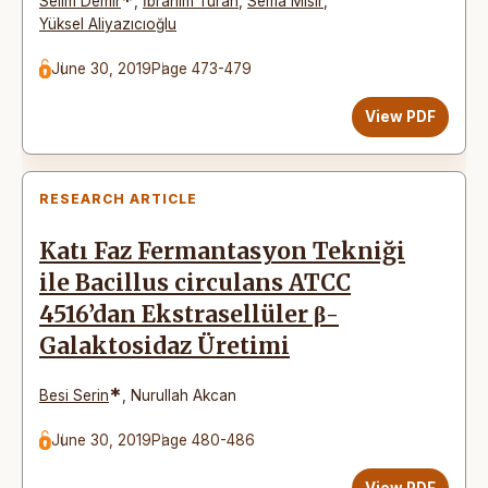
*
Selim Demir
,
İbrahim Turan
,
Sema Mısır
,
Yüksel Aliyazıcıoğlu
June 30, 2019
Page 473-479
View PDF
RESEARCH ARTICLE
Katı Faz Fermantasyon Tekniği
ile Bacillus circulans ATCC
4516’dan Ekstrasellüler β-
Galaktosidaz Üretimi
*
Besi Serin
,
Nurullah Akcan
June 30, 2019
Page 480-486
View PDF