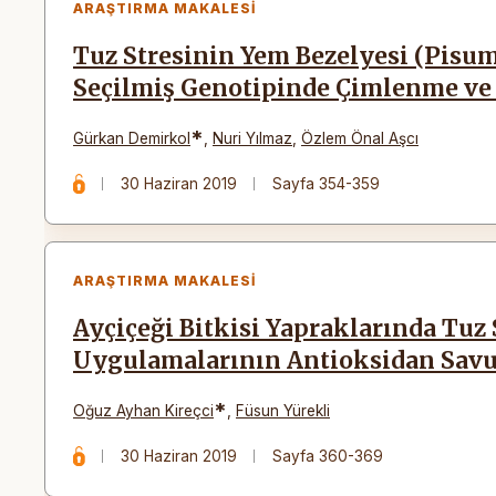
ARAŞTIRMA MAKALESI
Tuz Stresinin Yem Bezelyesi (Pisum
Seçilmiş Genotipinde Çimlenme ve F
*
Gürkan Demirkol
,
Nuri Yılmaz
,
Özlem Önal Aşcı
30 Haziran 2019
Sayfa 354-359
ARAŞTIRMA MAKALESI
Ayçiçeği Bitkisi Yapraklarında Tuz 
Uygulamalarının Antioksidan Savu
*
Oğuz Ayhan Kireçci
,
Füsun Yürekli
30 Haziran 2019
Sayfa 360-369