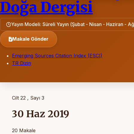
Doğa Dergisi
Yayın Modeli: Süreli Yayın (Şubat - Nisan - Haziran - Ağ
Makale Gönder
Emerging Sources Citation Index (ESCI)
TR Dizin
Cilt 22 , Sayı 3
30 Haz 2019
20 Makale