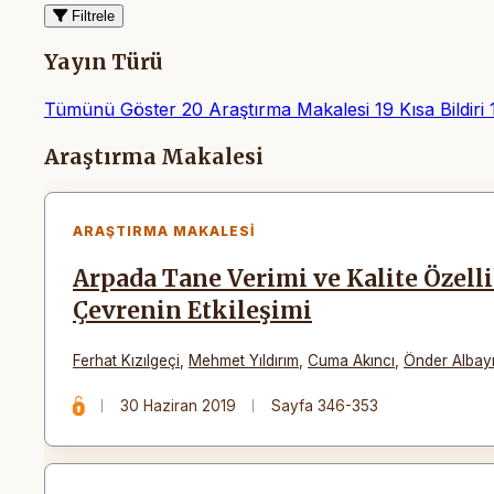
Filtrele
Yayın Türü
Tümünü Göster
20
Araştırma Makalesi
19
Kısa Bildiri
Makaleler
Araştırma Makalesi
ARAŞTIRMA MAKALESI
Arpada Tane Verimi ve Kalite Özell
Çevrenin Etkileşimi
Ferhat Kızılgeçi
,
Mehmet Yıldırım
,
Cuma Akıncı
,
Önder Albay
30 Haziran 2019
Sayfa 346-353