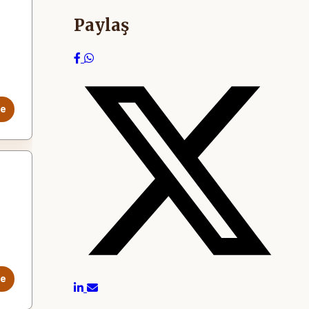
Paylaş
le
le