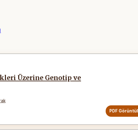
1
ikleri Üzerine Genotip ve
rak
PDF Görüntü