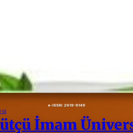
e-ISSN: 2619-9149
Sİ
tçü İmam Üniversi