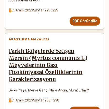
*
Oğuz Ayhan Kireçci
31 Aralık 2023
Sayfa 1221-1229
PDF Görüntüle
ARAŞTIRMA MAKALESI
Farklı Bölgelerde Yetişen
Mersin (Myrtus communis L.)
Meyvelerinin Bazı
Fitokimyasal Özelliklerinin
Karakterizasyonu
*
Belkıs Yaşa
,
Merve Genç
,
Naile Angın
,
Murat Ertaş
31 Aralık 2023
Sayfa 1230-1238