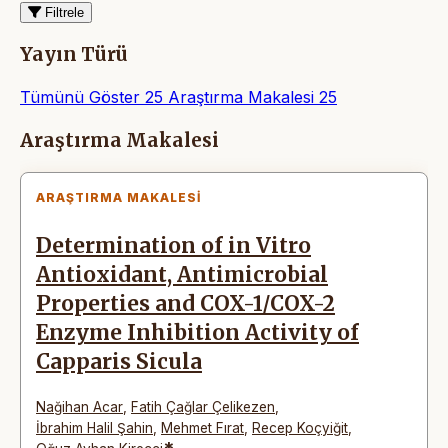
Filtrele
Yayın Türü
Tümünü Göster
25
Araştırma Makalesi
25
Makaleler
Araştırma Makalesi
ARAŞTIRMA MAKALESI
Determination of in Vitro
Antioxidant, Antimicrobial
Properties and COX-1/COX-2
Enzyme Inhibition Activity of
Capparis Sicula
Nağihan Acar
,
Fatih Çağlar Çelikezen
,
İbrahim Halil Şahin
,
Mehmet Fırat
,
Recep Koçyiğit
,