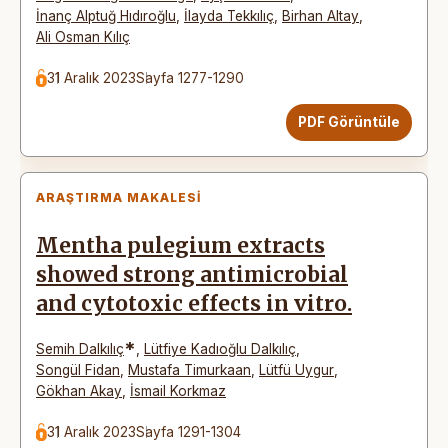
İnanç Alptuğ Hıdıroğlu
,
İlayda Tekkılıç
,
Birhan Altay
,
Ali Osman Kılıç
31 Aralık 2023
Sayfa 1277-1290
PDF Görüntüle
ARAŞTIRMA MAKALESI
Mentha pulegium extracts
showed strong antimicrobial
and cytotoxic effects in vitro.
*
Semih Dalkılıç
,
Lütfiye Kadıoğlu Dalkılıç
,
Songül Fidan
,
Mustafa Timurkaan
,
Lütfü Uygur
,
Gökhan Akay
,
İsmail Korkmaz
31 Aralık 2023
Sayfa 1291-1304