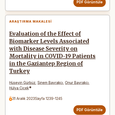
PDF Görüntüle
ARAŞTIRMA MAKALESI
Evaluation of the Effect of
Biomarker Levels Associated
with Disease Severity on
Mortality in COVID-19 Patients
in the Gaziantep Region of
Turkey
Hüseyin Gürbüz
,
Sinem Bayrakçı
,
Onur Bayrakçı
,
*
Hülya Çiçek
31 Aralık 2023
Sayfa 1239-1245
PDF Görüntüle