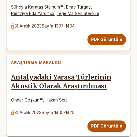
*
Süheyla Karataş Steınum
,
Emre Turgay
,
Remziye Eda Yardımcı
,
Terje Marken Steınum
31 Aralık 2023
Sayfa 1397-1404
PDF Görüntüle
ARAŞTIRMA MAKALESI
Antalyadaki Yarasa Türlerinin
Akustik Olarak Araştırılması
*
Önder Coşkun
,
Hakan Sert
31 Aralık 2023
Sayfa 1405-1420
PDF Görüntüle