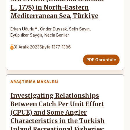
L., 1778) in North-Eastern
Mediterranean Sea, Türkiye
*
Erkan Uğurlu
,
Önder Duysak
,
Selin Sayın
,
Eyüp İlker Saygılı
,
Necla Benlier
31 Aralık 2023
Sayfa 1377-1386
PDF Görüntüle
ARAŞTIRMA MAKALESI
Investigating Relationships
Between Catch Per Unit Effort
(CPUE) and Some Angler
Characteristics in the Turkish
Inland Recreational Fisheries: