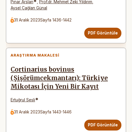
*
Pınar Arslan
,
Prof.dr. Mehmet Zeki Yıldırım
,
Aysel Çağlan Günal
31 Aralık 2023
Sayfa 1436-1442
PDF Görüntüle
ARAŞTIRMA MAKALESI
Cortinarius bovinus
(Şişörümcekmantarı): Türkiye
Mikotası İçin Yeni Bir Kayıt
*
Ertuğrul Sesli
31 Aralık 2023
Sayfa 1443-1446
PDF Görüntüle