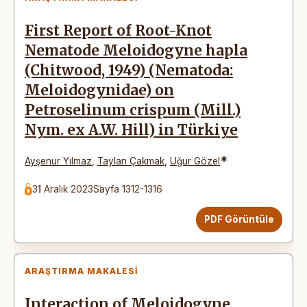
First Report of Root-Knot
Nematode Meloidogyne hapla
(Chitwood, 1949) (Nematoda:
Meloidogynidae) on
Petroselinum crispum (Mill.)
Nym. ex A.W. Hill) in Türkiye
*
Ayşenur Yılmaz
,
Taylan Çakmak
,
Uğur Gözel
31 Aralık 2023
Sayfa 1312-1316
PDF Görüntüle
ARAŞTIRMA MAKALESI
Interaction of Meloidogyne