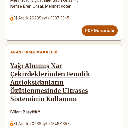
*
Mehmet Ali Elçi
,
Ahmet Sabri Ünsal
,
Nefise Eren Ünsal
,
Mehmet Köten
31 Aralık 2023
Sayfa 1337-1345
PDF Görüntüle
ARAŞTIRMA MAKALESI
Yağı Alınmış Nar
Çekirdeklerinden Fenolik
Antioksidanların
Özütlenmesinde Ultrases
Sisteminin Kullanımı
*
Bülent Başyiğit
31 Aralık 2023
Sayfa 1346-1357