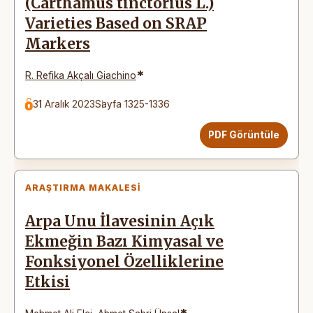
(Carthamus tinctorius L.)
Varieties Based on SRAP
Markers
*
R. Refika Akçalı Giachino
31 Aralık 2023
Sayfa 1325-1336
PDF Görüntüle
ARAŞTIRMA MAKALESI
Arpa Unu İlavesinin Açık
Ekmeğin Bazı Kimyasal ve
Fonksiyonel Özelliklerine
Etkisi