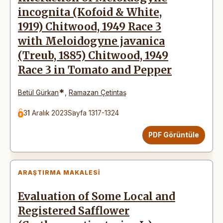
incognita (Kofoid & White,
1919) Chitwood, 1949 Race 3
with Meloidogyne javanica
(Treub, 1885) Chitwood, 1949
Race 3 in Tomato and Pepper
*
Betül Gürkan
,
Ramazan Çetintaş
31 Aralık 2023
Sayfa 1317-1324
PDF Görüntüle
ARAŞTIRMA MAKALESI
Evaluation of Some Local and
Registered Safflower