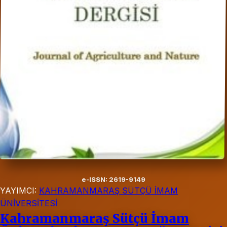
e-ISSN: 2619-9149
YAYIMCI:
KAHRAMANMARAŞ SÜTÇÜ İMAM
ÜNİVERSİTESİ
Kahramanmaraş Sütçü İmam