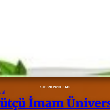
e-ISSN: 2619-9149
Sİ
tçü İmam Üniversi