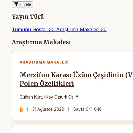
Filtrele
Yayın Türü
Tümünü Göster
30
Araştırma Makalesi
30
Makaleler
Araştırma Makalesi
ARAŞTIRMA MAKALESI
Merzifon Karası Üzüm Çeşidinin (Vit
Polen Özellikleri
*
Gülhan Kurt
,
İlkay Öztürk Çalı
31 Ağustos 2022
Sayfa 641-648