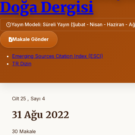
Doğa Dergisi
Yayın Modeli: Süreli Yayın (Şubat - Nisan - Haziran - Ağ
Makale Gönder
Emerging Sources Citation Index (ESCI)
TR Dizin
Cilt 25 , Sayı 4
31 Ağu 2022
30 Makale