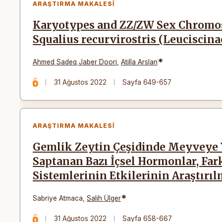
ARAŞTIRMA MAKALESI
Karyotypes and ZZ/ZW Sex Chromo
Squalius recurvirostris (Leuciscina
*
Ahmed Sadeq Jaber Doori
,
Atilla Arslan
31 Ağustos 2022
Sayfa 649-657
ARAŞTIRMA MAKALESI
Gemlik Zeytin Çeşidinde Meyveye
Saptanan Bazı İçsel Hormonlar, Fa
Sistemlerinin Etkilerinin Araştırıl
*
Sabriye Atmaca
,
Salih Ülger
31 Ağustos 2022
Sayfa 658-667